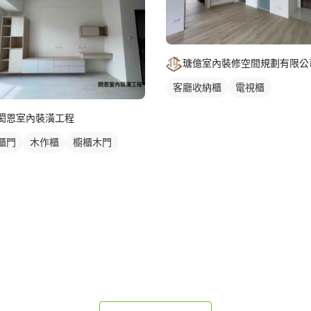
瑭億室內裝修空間規劃有限公
客廳收納櫃
電視櫃
閎恩室內裝潢工程
櫃門
木作櫃
櫥櫃木門