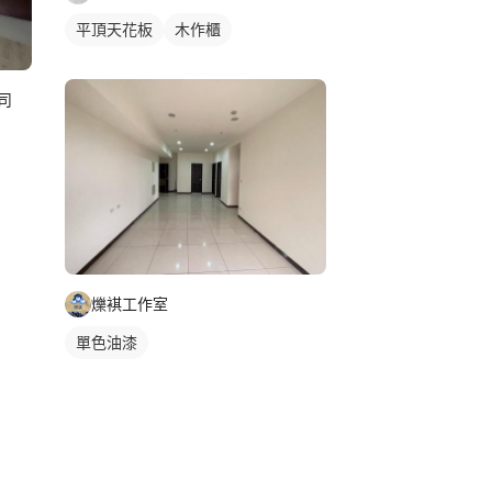
平頂天花板
木作櫃
司
爍褀工作室
單色油漆