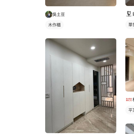
吳土豆
單
木作櫃
平