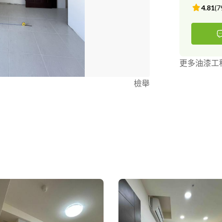
4.81
(
7
更多油漆工
檢舉