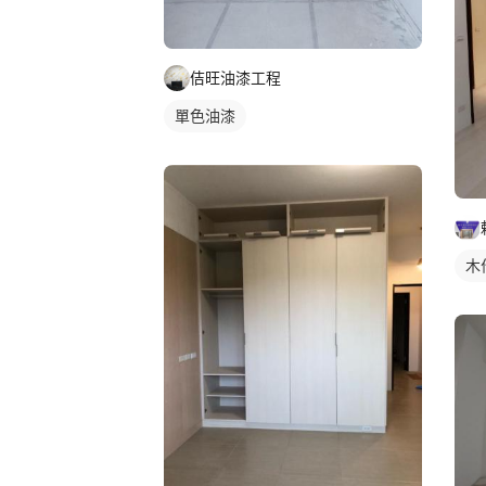
佶旺油漆工程
單色油漆
木