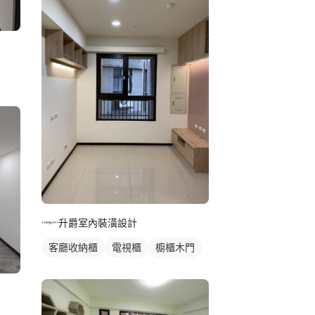
升爵室內裝潢設計
客廳收納櫃
電視櫃
櫥櫃木門