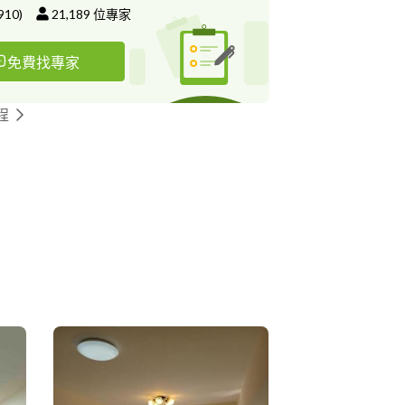
910
)
21,189
位專家
免費找專家
程