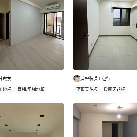
陳啟友
威聖裝潢工程行
工地板
直鋪/平鋪地板
平頂天花板
房間天花板