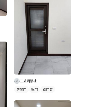
三益鋼鋁社
房間門
鋁門
鋁門窗
陽台鋁門