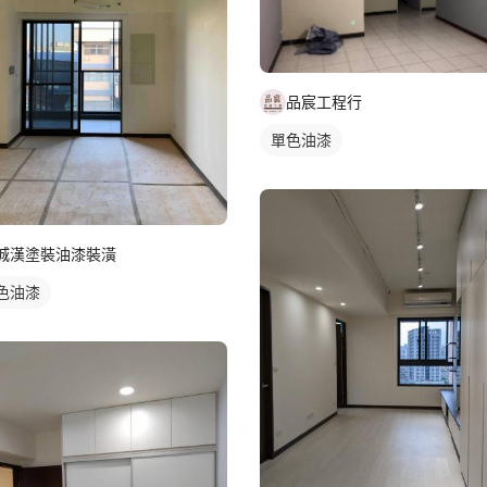
品宸工程行
單色油漆
城漢塗裝油漆裝潢
色油漆