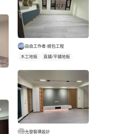
自由工作者-統包工程
木工地板
直鋪/平鋪地板
允發裝璜設計