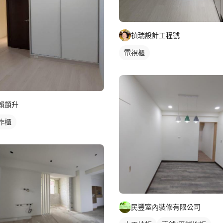
禎瑞設計工程號
電視櫃
賴顗升
作櫃
民豐室內裝修有限公司