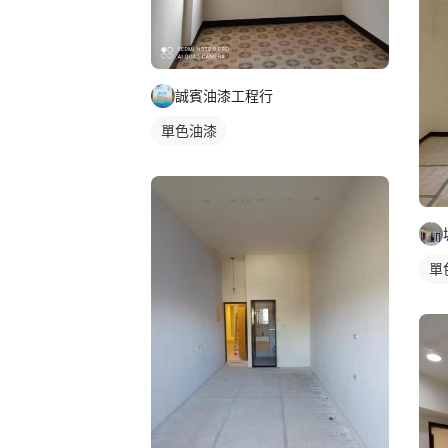
誠賓油漆工程行
單色油漆
單