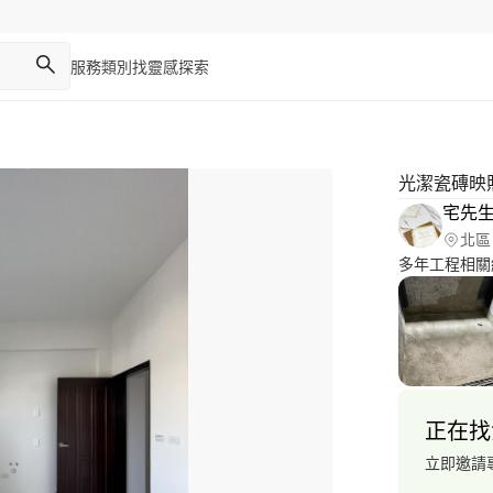
服務類別
找靈感
探索
光潔瓷磚映
宅先
北區
多年工程相關
正在找
立即邀請