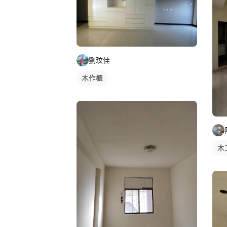
劉玟佳
木作櫃
木