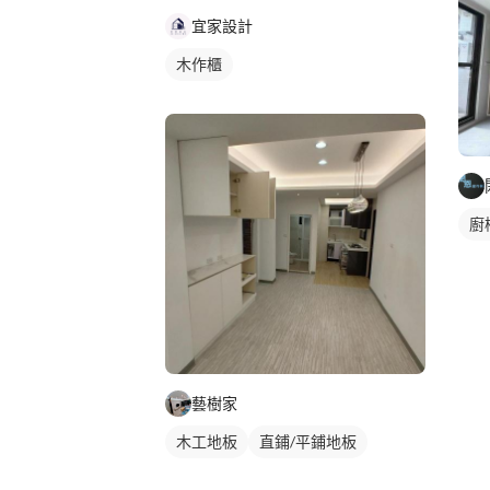
宜家設計
木作櫃
廚
藝樹家
木工地板
直鋪/平鋪地板