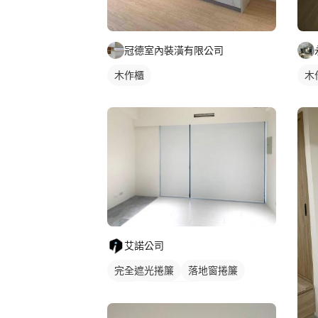
冠德室內裝潢有限公司
木作櫃
木
艾諾公司
完全遮光捲簾
落地窗捲簾
捲簾
落地窗窗簾