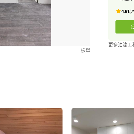
4.81
(
7
更多油漆工
檢舉