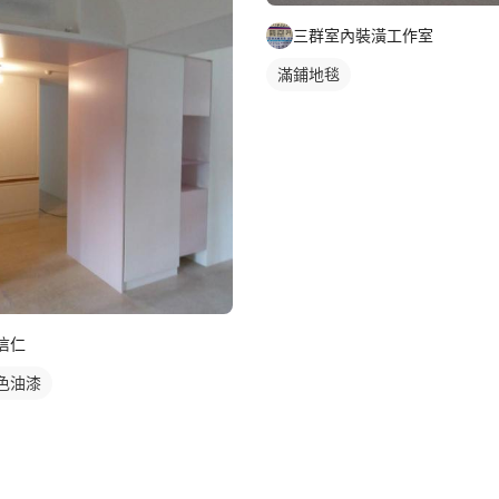
三群室內裝潢工作室
滿鋪地毯
信仁
色油漆