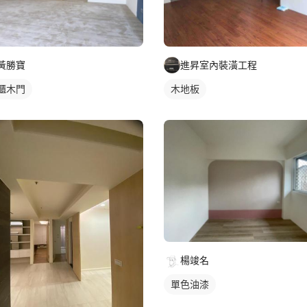
黃勝寶
進昇室內裝潢工程
櫃木門
木地板
楊竣名
單色油漆