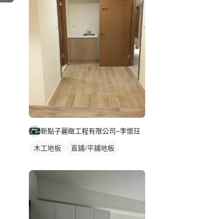
新點子麗緻工程有限公司~李懷玨
木工地板
直鋪/平鋪地板