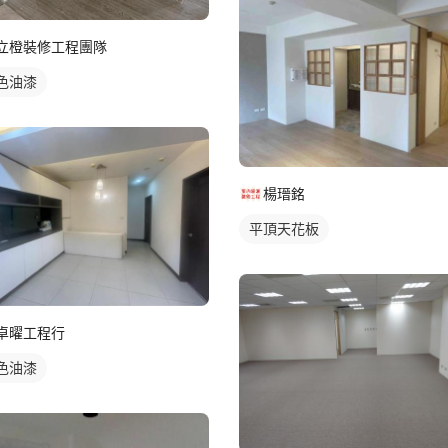
立橙裝修工程團隊
色油漆
楊瑨銘
平頂天花板
卓曜工程行
色油漆