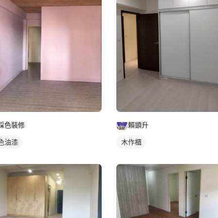
採色裝修
賴顗升
色油漆
木作櫃