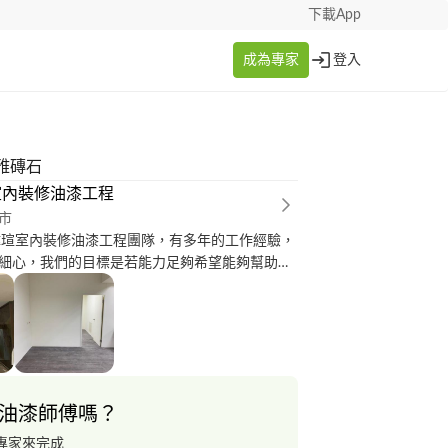
下載App
成為專家
登入
雅磚石
室內裝修油漆工程
市
緯瑄室內裝修油漆工程團隊，有多年的工作經驗，
細心，我們的目標是若能力足夠希望能夠幫助弱
繕服務，已經曾經幫助一個榮民老奶奶更換馬桶
女的，馬桶殘破不堪故藉此機會多接一些工作來
人士，專業項目有木作、油漆、壁紙、烤漆、塑
等，希望能有機會為大家服務，謝謝?
油漆師傅嗎？
專家來完成