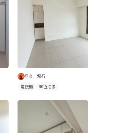
易久工程行
電視櫃
單色油漆