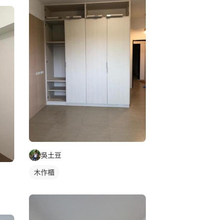
吳土豆
木作櫃