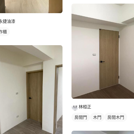
永捷油漆
作櫃
林桓正
房間門
木門
房間木門