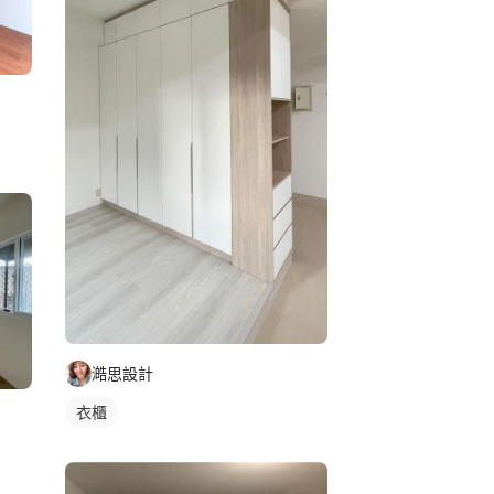
澔思設計
衣櫃