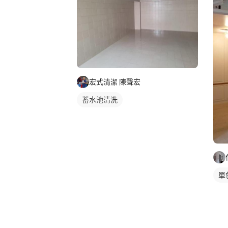
宏式清潔 陳聲宏
蓄水池清洗
單