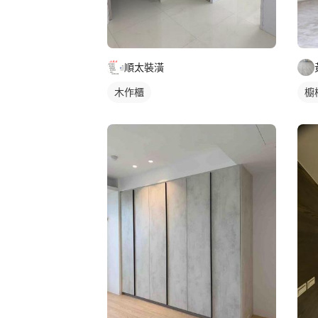
順太裝潢
木作櫃
櫥