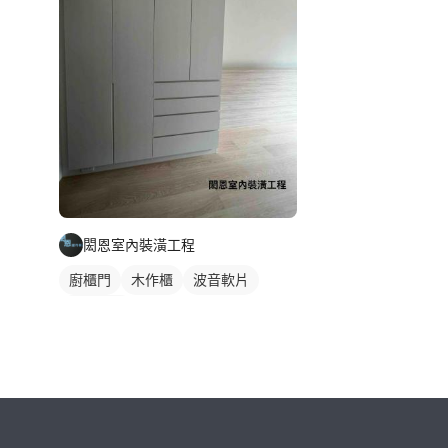
閎恩室內裝潢工程
廚櫃門
木作櫃
波音軟片
櫥櫃木門