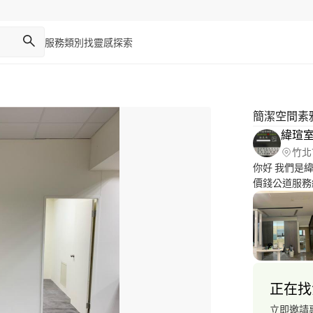
服務類別
找靈感
探索
簡潔空間素
緯瑄
竹北
你好 我們是
價錢公道服務
勢團體免費修
了，他無子無
幫助一些弱勢
膠地板及水電
正在找
立即邀請