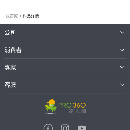
找靈感
作品詳情
繼續完成
公司
關於我們
消費者
找專家(0)
買服務(0)
媒體報導
買服務
專家
部落格
如何使用PRO360
加入我們
案件中心
客服
熱門服務
投資人關係
成為專家
所有服務
客服中心
合作提案
如何接案
價格行情
使用條款
聯絡我們
專家指南
專家目錄
信任與保障
推廣服務