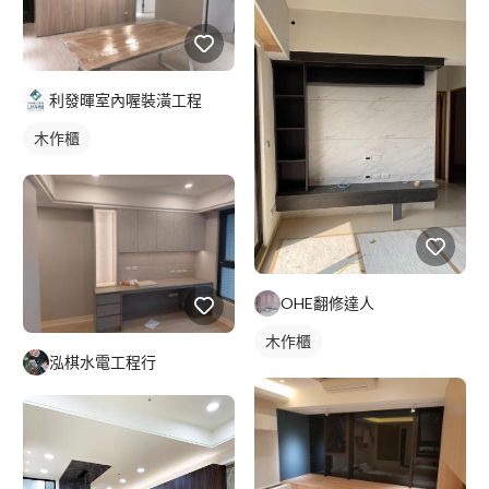
利發暉室內喔裝潢工程
木作櫃
OHE翻修達人
木作櫃
泓棋水電工程行