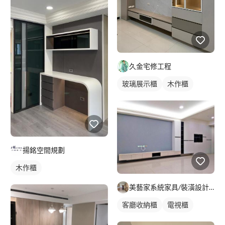
久金宅修工程
玻璃展示櫃
木作櫃
揚銘空間規劃
木作櫃
美藝家系統家具/裝潢設計/統包服務
客廳收納櫃
電視櫃