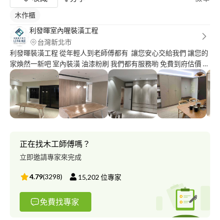
木作櫃
利發暉室內喔裝潢工程
台灣新北市
利發暉裝潢工程 從年輕人到老師傅都有 讓您安心交給我們 讓您的
家煥然一新吧 室內裝潢 油漆粉刷 我們都有服務喲 免費到府估價 不
收取估價費用 請給我一次為您服務的機會！ 也可以到粉專看一下
我們施工完成的照片唷 謝謝！
正在找木工師傅嗎？
立即邀請專家來完成
4.79
(
3298
)
15,202
位專家
免費找專家