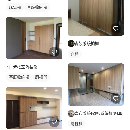
床頭櫃
客廳收納櫃
木作櫃
電視櫃
森設系統櫥櫃
衣櫃
禾盛室內裝修
客廳收納櫃
廚櫃門
木作櫃
衣櫃
櫥櫃木門
嘉宸系統傢俱/系統櫃/廚具
電視櫃