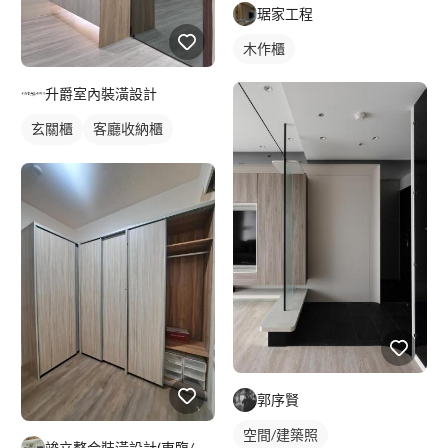
琚家工程
木作櫃
升爵室內裝潢設計
玄關櫃
客廳收納櫃
木作櫃
櫥櫃木門
郭序賢
空間/建築照
竣立整合裝潢設計(東臨/寓意)