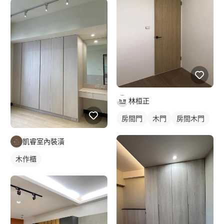
林桓正
房間門
木門
房間木門
凱睿室內裝潢
木作櫃