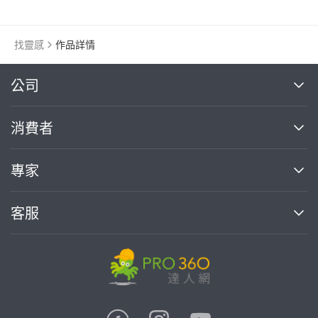
找靈感
作品詳情
繼續完成
公司
關於我們
消費者
找專家(0)
買服務(0)
媒體報導
買服務
專家
部落格
如何使用PRO360
加入我們
案件中心
客服
熱門服務
投資人關係
成為專家
所有服務
客服中心
合作提案
如何接案
價格行情
使用條款
聯絡我們
專家指南
專家目錄
信任與保障