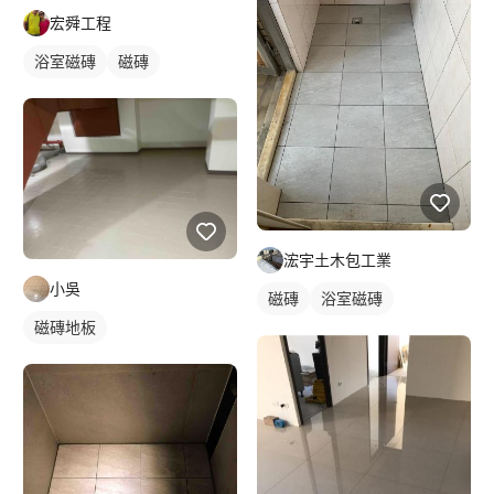
宏舜工程
浴室磁磚
磁磚
浤宇土木包工業
小吳
磁磚
浴室磁磚
磁磚地板