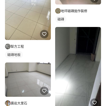
地坪磁磚施作裝修
磁磚
智方工程
磁磚地板
廣岩大里石