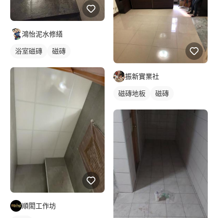
鴻怡泥水修繕
浴室磁磚
磁磚
振新實業社
磁磚地板
磁磚
順閎工作坊