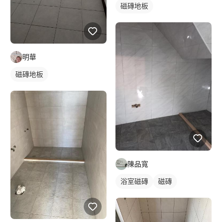
磁磚地板
明華
磁磚地板
陳品寬
浴室磁磚
磁磚