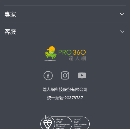
媒體報導
買服務
專家
部落格
如何使用PRO360
加入我們
案件中心
客服
熱門服務
投資人關係
成為專家
所有服務
客服中心
合作提案
如何接案
價格行情
使用條款
聯絡我們
專家指南
專家目錄
信任與保障
推廣服務
在地專家推薦
隱私權政策
卓越專家
達人網科技股份有限公司
關鍵字搜尋
公告
特約專家
統一編號:90378737
專業知識
勞健保專區
問專家
新手攻略