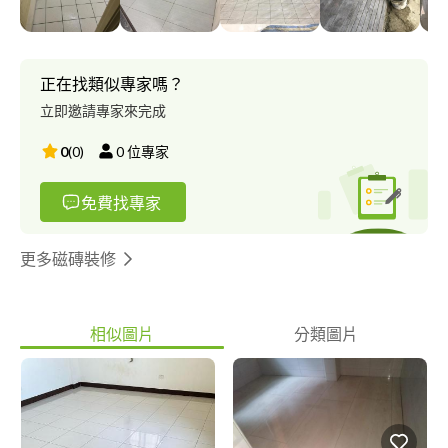
正在找類似專家嗎？
立即邀請專家來完成
0
(
0
)
0
位專家
免費找專家
更多磁磚裝修
相似圖片
分類圖片