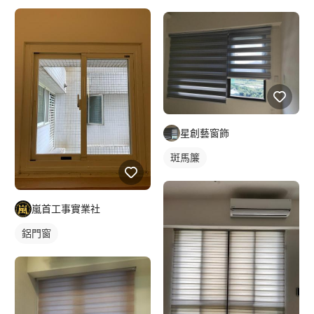
星創藝窗飾
斑馬簾
嵐首工事實業社
鋁門窗