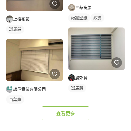
三華窗簾
磚牆壁紙
紗簾
上格布藝
斑馬簾
農郁賢
斑馬簾
謙邑實業有限公司
百葉簾
查看更多