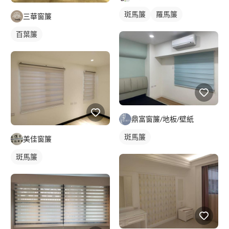
斑馬簾
羅馬簾
三華窗簾
百葉簾
鼎富窗簾/地板/壁紙
斑馬簾
美佳窗簾
斑馬簾