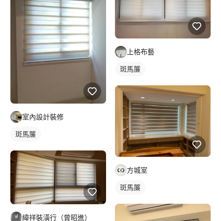
上格布藝
斑馬簾
室內設計裝修
斑馬簾
方城室
斑馬簾
緯祥裝潢行（曾昭進）