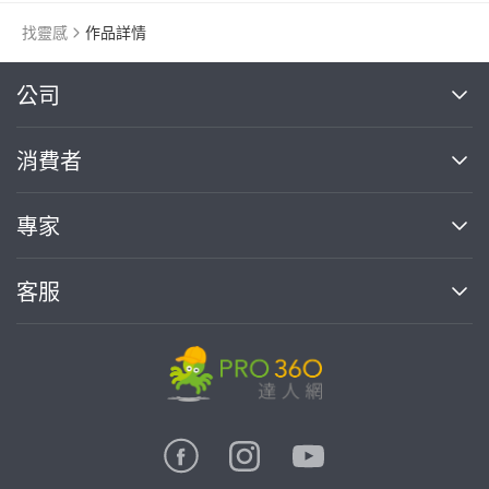
找靈感
作品詳情
繼續完成
公司
關於我們
消費者
找專家(0)
買服務(0)
媒體報導
買服務
專家
部落格
如何使用PRO360
加入我們
案件中心
客服
熱門服務
投資人關係
成為專家
所有服務
客服中心
合作提案
如何接案
價格行情
使用條款
聯絡我們
專家指南
專家目錄
信任與保障
推廣服務
在地專家推薦
隱私權政策