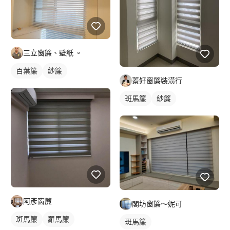
三立窗簾、壁紙 。
百葉簾
紗簾
蓁好窗簾裝潢行
斑馬簾
紗簾
阿彥窗簾
閣坊窗簾～妮可
斑馬簾
羅馬簾
斑馬簾