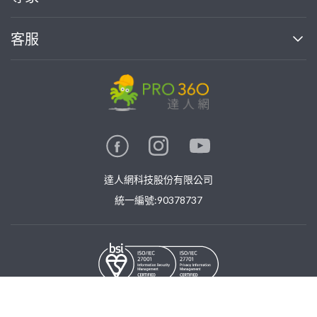
部落格
如何使用PRO360
加入我們
案件中心
客服
熱門服務
投資人關係
成為專家
所有服務
客服中心
合作提案
如何接案
價格行情
使用條款
聯絡我們
專家指南
專家目錄
信任與保障
推廣服務
在地專家推薦
隱私權政策
卓越專家
達人網科技股份有限公司
關鍵字搜尋
公告
特約專家
統一編號:90378737
專業知識
勞健保專區
問專家
新手攻略
©
2026
PRO360. All rights reserved.
免費找專家