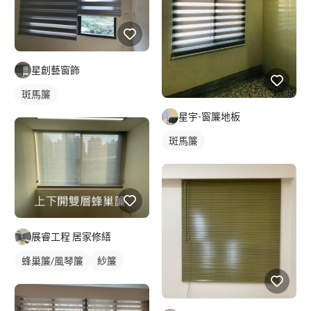
星創藝窗飾
斑馬簾
星宇-窗簾地板
斑馬簾
展睿工程 居家修繕
蜂巢簾/風琴簾
紗簾