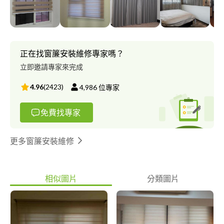
正在找窗簾安裝維修專家嗎？
立即邀請專家來完成
4.96
(
2423
)
4,986
位專家
免費找專家
更多窗簾安裝維修
相似圖片
分類圖片