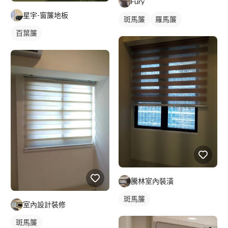
Fury
星宇-窗簾地板
斑馬簾
羅馬簾
百葉簾
騰林室內裝潢
斑馬簾
室內設計裝修
斑馬簾