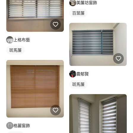
美簾坊窗飾
百葉簾
上格布藝
斑馬簾
農郁賢
斑馬簾
格麗窗飾