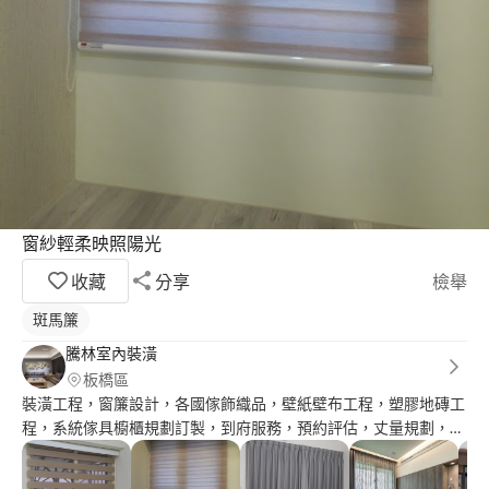
窗紗輕柔映照陽光
收藏
分享
檢舉
斑馬簾
騰林室內裝潢
板橋區
裝潢工程，窗簾設計，各國傢飾織品，壁紙壁布工程，塑膠地磚工
程，系統傢具櫥櫃規劃訂製，到府服務，預約評估，丈量規劃，專
業施工。