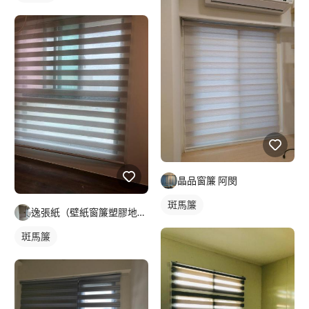
晶品窗簾 阿閔
斑馬簾
逸張紙（壁紙窗簾塑膠地板）
斑馬簾