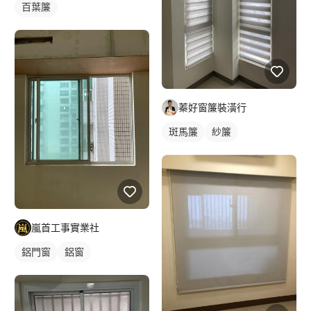
百葉簾
蓁好窗簾裝潢行
斑馬簾
紗簾
嵐首工事實業社
鋁門窗
鋁窗