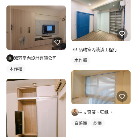
品昀室內裝潢工程行
鴻羽室內設計有限公司
木作櫃
木作櫃
三立窗簾、壁紙 。
百葉簾
紗簾