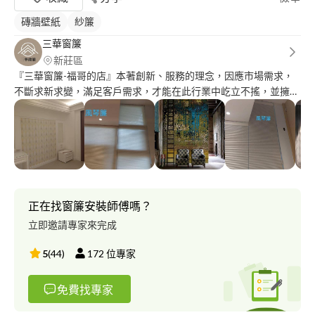
磚牆壁紙
紗簾
三華窗簾
新莊區
『三華窗簾-福哥的店』本著創新、服務的理念，因應市場需求，
不斷求新求變，滿足客戶需求，才能在此行業中屹立不搖，並擁有
一群忠誠的老客戶，讓『三華窗簾』為您打造一個屬於自己的生活
環境吧。 服務特色： 1.免費到府丈量、估價，提供各種專業建
議。 2.絕對專業、用心經營、口碑保證、值得信賴。 3.產品如果有
任何問題,均有售後服務。 4.報價即為完工價，絕無額外加價。 訂
製窗簾流程： 1.聯絡預約 2.門市挑選(至三華挑選需求的商品款式)
3.前往府上免費丈量，同時了解您的需求。 4.確認您挑選之製作款
式，確認款項並支付訂金。 5.約7個工作天，三華專業技師將到您
正在找窗簾安裝師傅嗎？
府上施工。 6.完工驗收後交付尾款。
立即邀請專家來完成
5
(
44
)
172
位專家
免費找專家