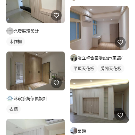
允發裝璜設計
木作櫃
竣立整合裝潢設計(東臨/寓意)
平頂天花板
房間天花板
客廳天花板
間接天花板
沐宸系統傢俱設計
衣櫃
富鈞