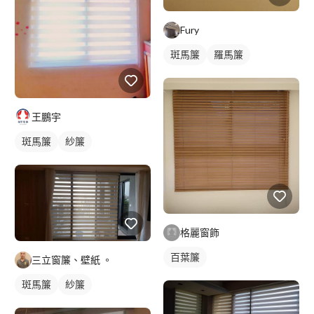
Fury
斑馬簾
羅馬簾
王鵬宇
斑馬簾
紗簾
格麗窗飾
百葉簾
三立窗簾、壁紙 。
斑馬簾
紗簾