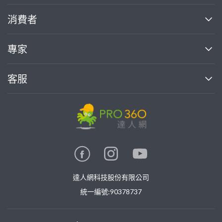
關於我們
消費者
找專家(0)
買服務(0)
媒體報導
買服務
專家
部落格
如何使用PRO360
加入我們
案件中心
客服
熱門服務
投資人關係
成為專家
所有服務
客服中心
合作提案
如何接案
價格行情
使用條款
聯絡我們
專家指南
專家目錄
信任與保障
推廣服務
在地專家推薦
隱私權政策
卓越專家
達人網科技股份有限公司
關鍵字搜尋
公告
特約專家
統一編號:90378737
專業知識
勞健保專區
問專家