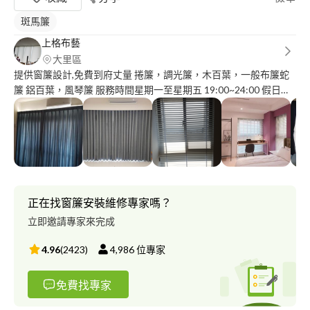
斑馬簾
上格布藝
大里區
提供窗簾設計,免費到府丈量 捲簾，調光簾，木百葉，一般布簾蛇
簾 鋁百葉，風琴簾 服務時間星期一至星期五 19:00~24:00 假日全
天候服務
正在找窗簾安裝維修專家嗎？
立即邀請專家來完成
4.96
(
2423
)
4,986
位專家
免費找專家