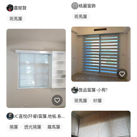
格麗窗飾
農郁賢
斑馬簾
斑馬簾
敦品窗簾-小宥?
斑馬簾
紗簾
JC喜悅(阡睿)窗簾.地板.系統櫃.隔熱紙joy curta
捲簾
透光捲簾
羅馬簾