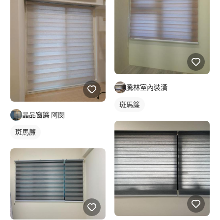
騰林室內裝潢
斑馬簾
晶品窗簾 阿閔
斑馬簾