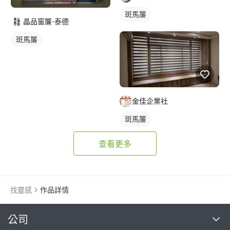
斑馬簾
晶品窗簾-泰德
斑馬簾
金佳企業社
斑馬簾
查看更多
找靈感
作品詳情
繼續完成
公司