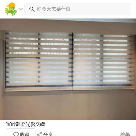
窗紗輕柔光影交織
收藏
分享
檢舉