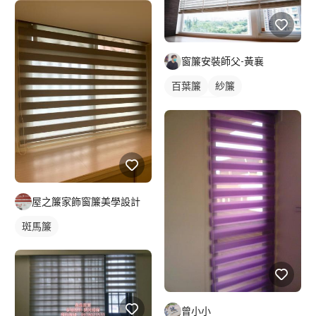
窗簾安裝師父-黃襄
百葉簾
紗簾
落地窗窗簾
屋之簾家飾窗簾美學設計
斑馬簾
曾小小