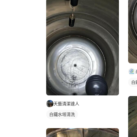
白
天藝清潔達人
白鐵水塔清洗