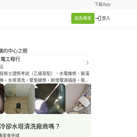
下載App
成為專家
登入
構的中心之眼
水電工程行
區
技術士證照考試（乙級室配），水電維修，裝潢
換，水塔清洗，緊急搶修，新增電源插座，衛浴
式相關水電修繕 本人下午五點後還有服務請觀賞
冷卻水塔清洗廠商嗎？
專家來完成