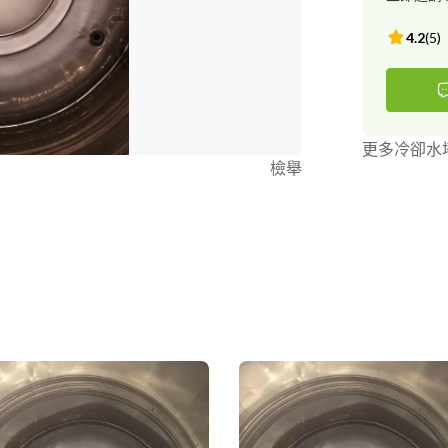
4.2
(
5
)
更多冷卻水
檢舉