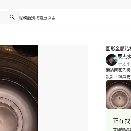
服務類別
找靈感
探索
圓形金屬結
辰杰
太平
通過國家乙級
設計，燈具更
安裝修繕，各
施工圖片區!!
正在找
立即邀請