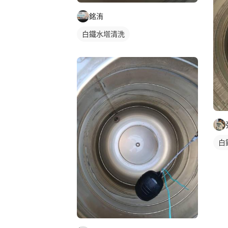
銘洧
白鐵水塔清洗
白