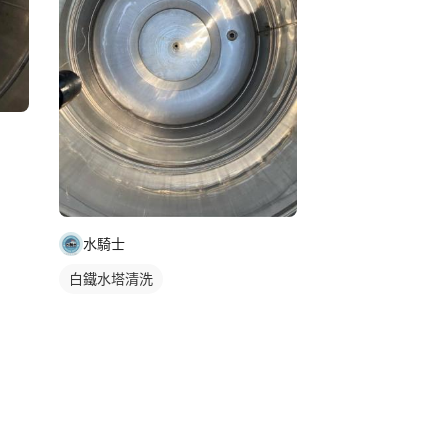
水騎士
白鐵水塔清洗