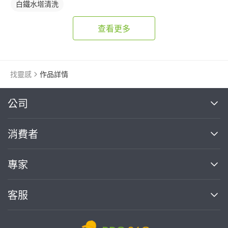
白鐵水塔清洗
查看更多
找靈感
作品詳情
繼續完成
公司
關於我們
消費者
找專家(0)
買服務(0)
媒體報導
買服務
專家
部落格
如何使用PRO360
加入我們
案件中心
客服
熱門服務
投資人關係
成為專家
所有服務
客服中心