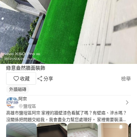
綠意盎然牆面裝飾
收藏
分享
檢舉
外牆磁磚
阿宗
鹽埕區
高雄市鹽埕區阿宗 家裡的牆壁漆色看膩了嗎？有壁癌、滲水嗎？
沒關係把問題交給我，我會盡全力幫您處理好。 家裡需要裝潢
嗎？想要替家裡換個樣子嗎？沒關係把問題交給我，我會盡全力為
您服務。 舉凡宅修方面的問題，可以放心的交給我，我會盡全力