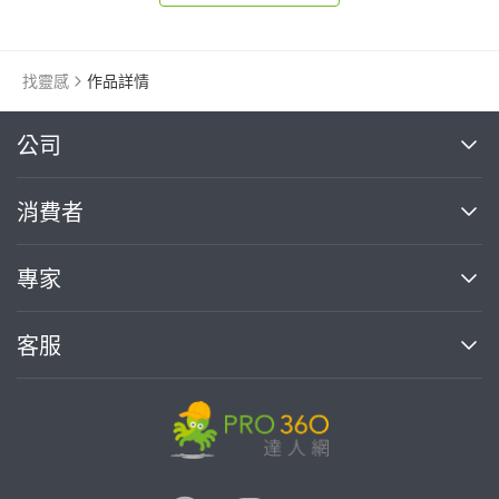
找靈感
作品詳情
繼續完成
公司
關於我們
消費者
找專家(0)
買服務(0)
媒體報導
買服務
專家
部落格
如何使用PRO360
加入我們
案件中心
客服
熱門服務
投資人關係
成為專家
所有服務
客服中心
合作提案
如何接案
價格行情
使用條款
聯絡我們
專家指南
專家目錄
信任與保障