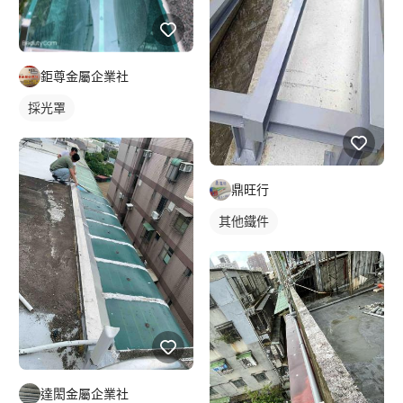
鉅尊金屬企業社
採光罩
鼎旺行
其他鐵件
達閎金屬企業社