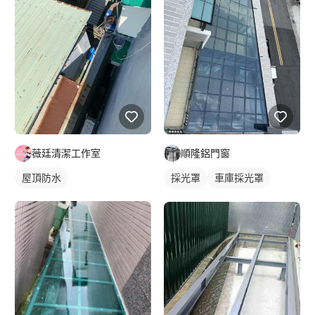
薇廷清潔工作室
順隆鋁門窗
屋頂防水
採光罩
車庫採光罩
玻璃採光罩