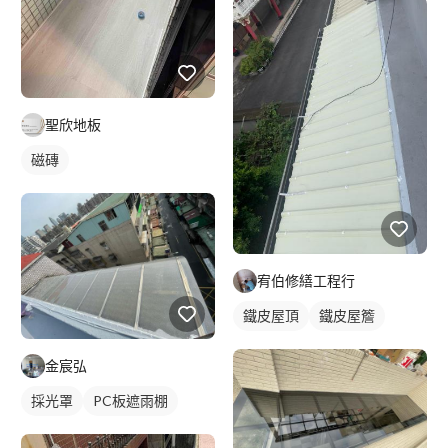
聖欣地板
磁磚
宥伯修繕工程行
鐵皮屋頂
鐵皮屋簷
金宸弘
採光罩
PC板遮雨棚