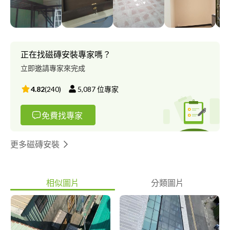
配合您的需求，幫您解決問題。 施工認真負責，自工平價，亦有
配合的專業團隊 謝謝。
正在找磁磚安裝專家嗎？
立即邀請專家來完成
4.82
(
240
)
5,087
位專家
免費找專家
更多磁磚安裝
相似圖片
分類圖片