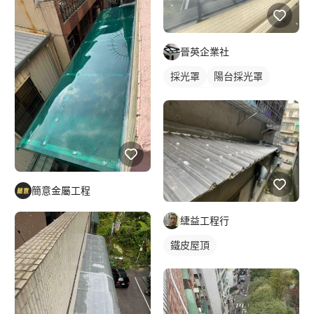
晉英企業社
採光罩
陽台採光罩
玻璃採光罩
簡意金屬工程
緁益工程行
鐵皮屋頂