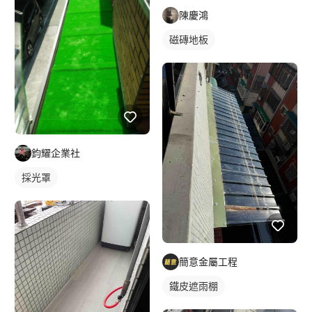
陳慶鴻
磁磚地板
鈞耀企業社
採光罩
簡意金屬工程
鐵皮遮雨棚