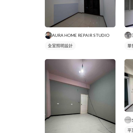
AURA HOME REPAIR STUDIO
單
全室照明設計
平