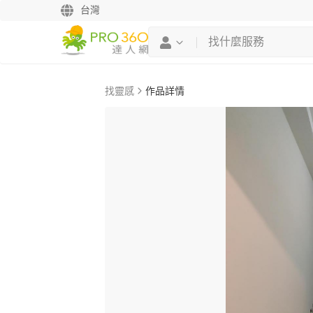
台灣
找靈感
作品詳情