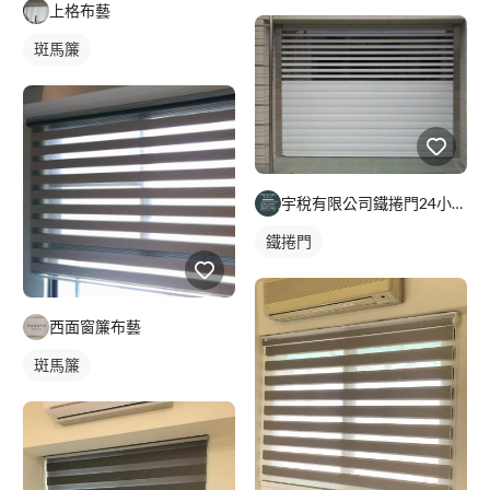
上格布藝
斑馬簾
宇稅有限公司鐵捲門24小時維修安裝
鐵捲門
西面窗簾布藝
斑馬簾