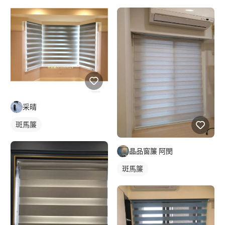
采晴
斑馬簾
晶品窗簾 阿閔
斑馬簾