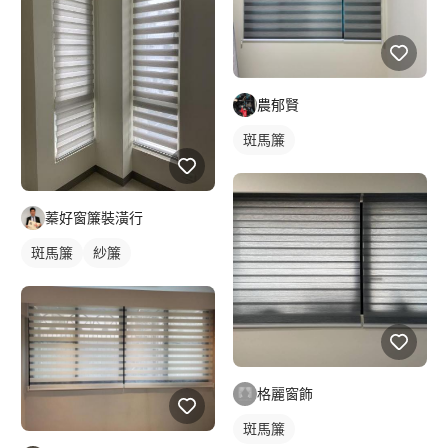
農郁賢
斑馬簾
蓁好窗簾裝潢行
斑馬簾
紗簾
格麗窗飾
斑馬簾