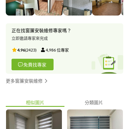
正在找窗簾安裝維修專家嗎？
立即邀請專家來完成
4.96
(
2423
)
4,986
位專家
免費找專家
更多窗簾安裝維修
相似圖片
分類圖片