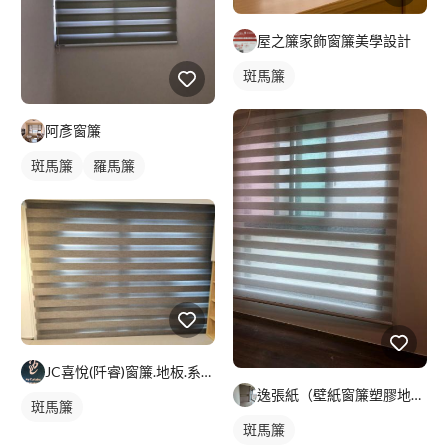
屋之簾家飾窗簾美學設計
斑馬簾
阿彥窗簾
斑馬簾
羅馬簾
JC喜悅(阡睿)窗簾.地板.系統櫃.隔熱紙joy curta
逸張紙（壁紙窗簾塑膠地板）
斑馬簾
斑馬簾