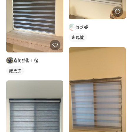
許芝睿
斑馬簾
鑫荷藝術工程
羅馬簾