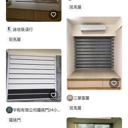
斑馬簾
詠信裝潢行
斑馬簾
三華窗簾
斑馬簾
宇稅有限公司鐵捲門24小時維修安裝
鐵捲門