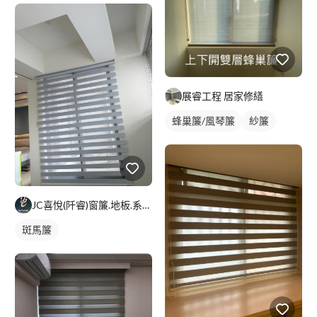
展睿工程 居家修繕
蜂巢簾/風琴簾
紗簾
JC喜悅(阡睿)窗簾.地板.系統櫃.隔熱紙joy curta
斑馬簾