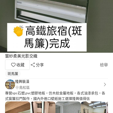
窗紗柔美光影交織
收藏
分享
檢舉
斑馬簾
隆興裝潢
鳥松區
專營spc石塑,pvc塑膠地板，仿木紋金屬地板，各式油漆承包，各
式窗簾拉門製作，國內外進口壁紙施工選擇隆興值得信