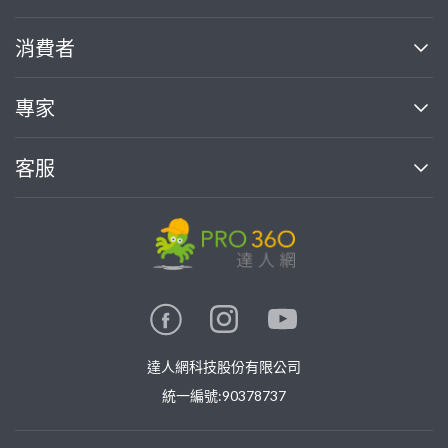
關於我們
消費者
找專家(0)
買服務(0)
媒體報導
買服務
專家
部落格
如何使用PRO360
加入我們
案件中心
客服
熱門服務
投資人關係
成為專家
所有服務
客服中心
合作提案
如何接案
價格行情
使用條款
聯絡我們
專家指南
專家目錄
信任與保障
推廣服務
在地專家推薦
隱私權政策
卓越專家
達人網科技股份有限公司
關鍵字搜尋
公告
特約專家
統一編號:90378737
專業知識
勞健保專區