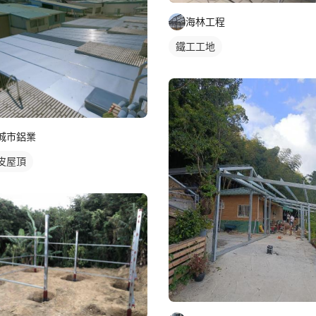
海林工程
鐵工工地
城市鋁業
皮屋頂