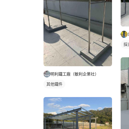
採
明利鐵工廠（敏利企業社）
其他鐵件