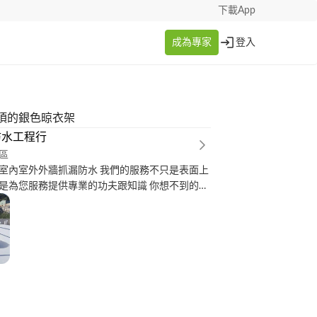
下載App
成為專家
登入
頂的銀色晾衣架
防水工程行
區
外牆抓漏防水 我們的服務不只是表面上
是為您服務提供專業的功夫跟知識 你想不到的細
防水還會給業主做保固也不用擔心怕有漏水的問
價錢公道以及服務的品質 我們也會貼網也會做實驗
因然後找出問題來幫客戶做解決