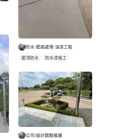
防水-壁癌處理-油漆工程
屋頂防水
防水漆施工
公司/設計園藝維護