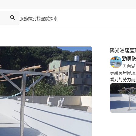
服務類別
找靈感
探索
陽光灑落屋
勁勇
內湖
專業房屋屋頂室內室外
看到的勞力而
節各方面我們
題 我們都會詳細的分析說給你聽 讓你對我們施工品質服務可以
更加的滿意 
查出漏水的原