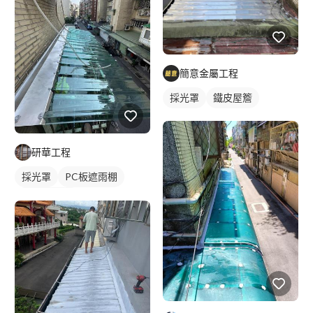
簡意金屬工程
採光罩
鐵皮屋簷
研華工程
採光罩
PC板遮雨棚
PC板採光罩