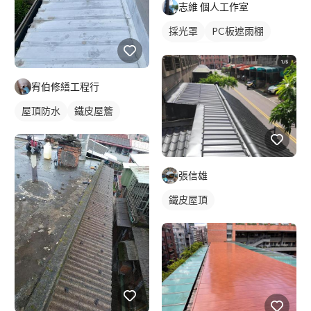
志維 個人工作室
採光罩
PC板遮雨棚
PC板採光罩
宥伯修繕工程行
屋頂防水
鐵皮屋簷
張信雄
鐵皮屋頂