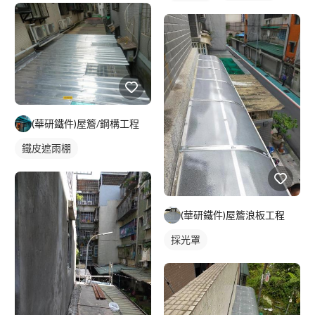
鐵皮屋簷
(華研鐵件)屋簷/鋼構工程
鐵皮遮雨棚
(華研鐵件)屋簷浪板工程
採光罩