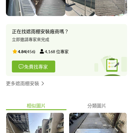
正在找遮雨棚安裝廠商嗎？
立即邀請專家來完成
4.84
(
456
)
4,168
位專家
免費找專家
更多遮雨棚安裝
相似圖片
分類圖片