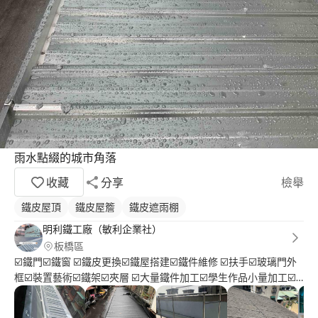
雨水點綴的城市角落
收藏
分享
檢舉
鐵皮屋頂
鐵皮屋簷
鐵皮遮雨棚
明利鐵工廠（敏利企業社）
板橋區
☑️鐵門☑️鐵窗 ☑️鐵皮更換☑️鐵屋搭建☑️鐵件維修 ☑️扶手☑️玻璃門外
框☑️裝置藝術☑️鐵架☑️夾層 ☑️大量鐵件加工☑️學生作品小量加工☑️
設計師配合 電焊?啞焊? ?關於鐵件無論大小件的案子都有接喲? 歡
迎洽詢板橋明利鐵工廠???