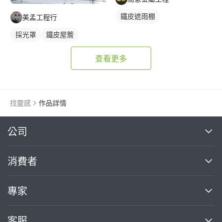
鐵皮遮雨棚
美孟工程行
採光罩
鐵皮屋簷
查看更多
找靈感
作品詳情
繼續完成
公司
關於我們
消費者
找專家(0)
買服務(0)
媒體報導
買服務
專家
部落格
如何使用PRO360
加入我們
案件中心
客服