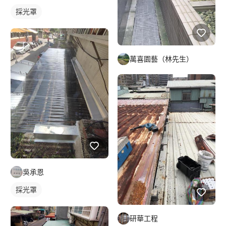
採光罩
萬喜園藝（林先生）
吳承恩
採光罩
研華工程