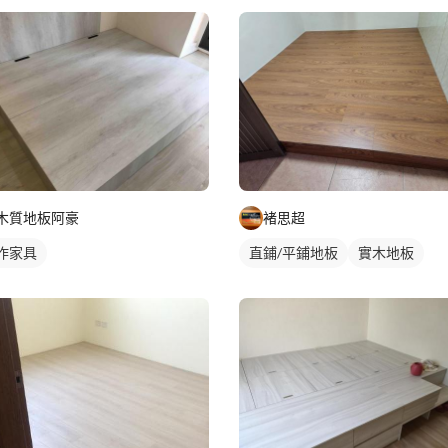
木質地板阿豪
褚思超
作家具
直鋪/平鋪地板
實木地板