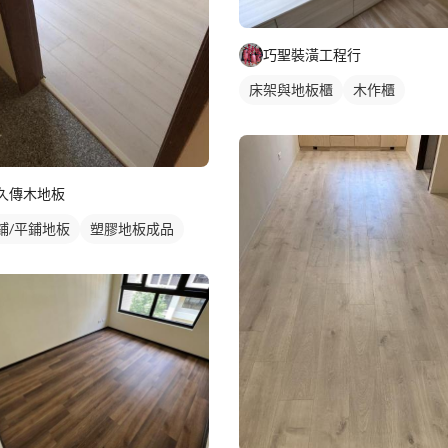
巧聖裝潢工程行
床架與地板櫃
木作櫃
久傳木地板
鋪/平鋪地板
塑膠地板成品