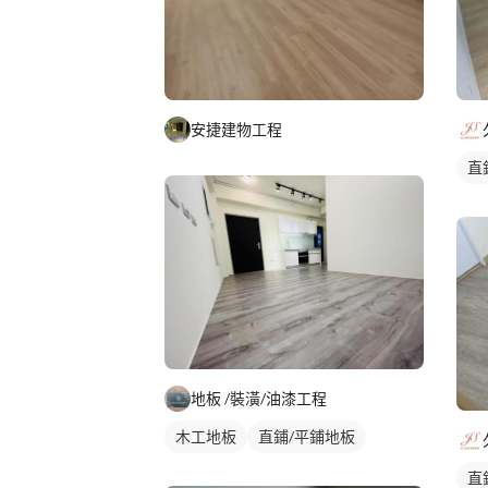
安捷建物工程
直
地板 /裝潢/油漆工程
木工地板
直鋪/平鋪地板
直