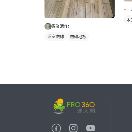
木
專業泥作❗️
浴室磁磚
磁磚地板
繼續完成
找專家(0)
買服務(0)