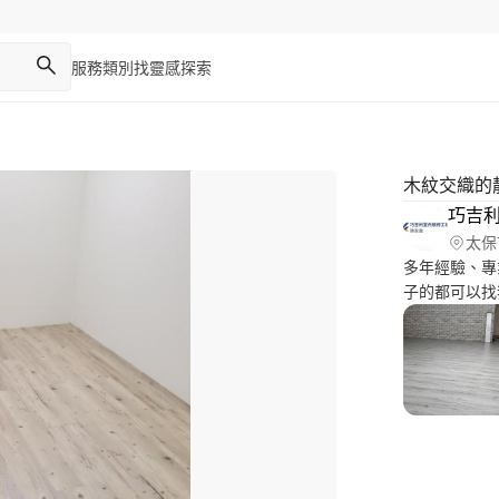
服務類別
找靈感
探索
木紋交織的
巧吉利
太保
多年經驗、專業
子的都可以找我
活動拉門/窗簾