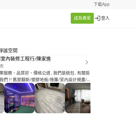
下載App
成為專家
登入
靜謐空間
室內裝修工程行/陳家進
市
服務、品質好、價格公道 , 我們是統包 , 有關房
們 !! 舊屋翻新/塑膠地板/捲簾/室內設計規畫/
/壁紙/各項統包, 免費到府估價