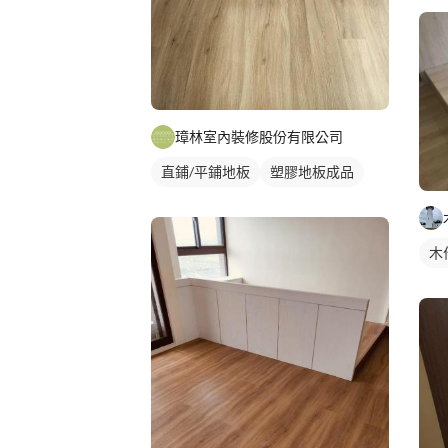
璋林室內裝修股份有限公司
直鋪/平鋪地板
塑膠地板成品
木