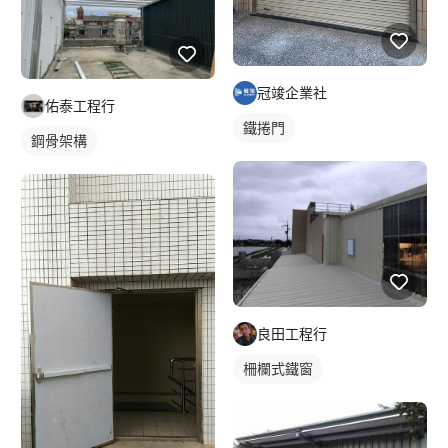
冠竣企業社
佑泰工程行
鐵捲門
鋼骨架構
良田工程行
柵欄式鐵窗