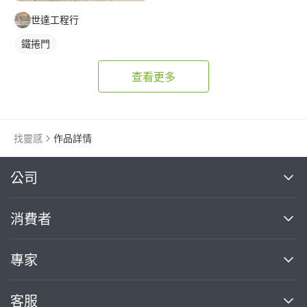
世達工程行
鐵捲門
查看更多
找靈感
作品詳情
繼續完成
公司
關於我們
消費者
找專家(0)
買服務(0)
媒體報導
買服務
專家
部落格
如何使用PRO360
加入我們
案件中心
客服
熱門服務