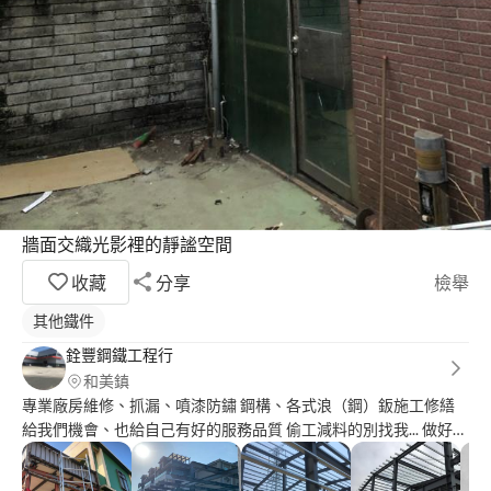
牆面交織光影裡的靜謐空間
收藏
分享
檢舉
其他鐵件
銓豐鋼鐵工程行
和美鎮
專業廠房維修、抓漏、噴漆防鏽 鋼構、各式浪（鋼）鈑施工修繕
給我們機會、也給自己有好的服務品質 偷工減料的別找我... 做好我
該做的事.... 賺好我該賺的錢....