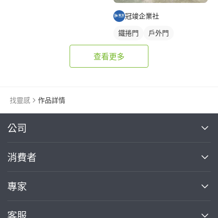
冠竣企業社
鐵捲門
戶外門
查看更多
找靈感
作品詳情
繼續完成
公司
關於我們
消費者
找專家(0)
買服務(0)
媒體報導
買服務
專家
部落格
如何使用PRO360
加入我們
案件中心
客服