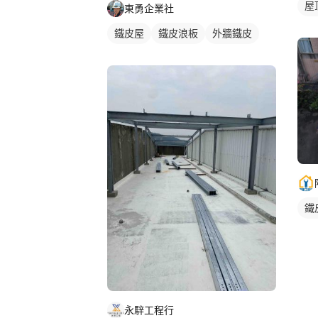
屋
東勇企業社
鐵皮屋
鐵皮浪板
外牆鐵皮
鐵
永騂工程行