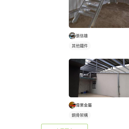
張信雄
其他鐵件
偉業金屬
鋼骨架構