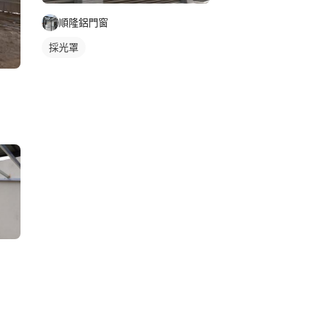
順隆鋁門窗
採光罩