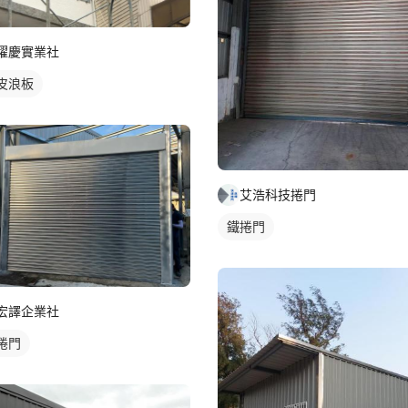
曜慶實業社
皮浪板
艾浩科技捲門
鐵捲門
宏譯企業社
捲門