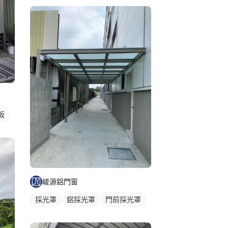
板
峻源鋁門窗
採光罩
鋁採光罩
門前採光罩