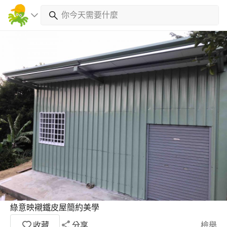
綠意映襯鐵皮屋簡約美學
收藏
分享
檢舉