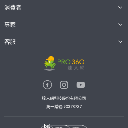
關於我們
消費者
找專家(0)
買服務(0)
媒體報導
買服務
專家
部落格
如何使用PRO360
加入我們
案件中心
客服
熱門服務
投資人關係
成為專家
所有服務
客服中心
合作提案
如何接案
價格行情
使用條款
聯絡我們
專家指南
專家目錄
信任與保障
推廣服務
在地專家推薦
隱私權政策
卓越專家
達人網科技股份有限公司
關鍵字搜尋
公告
特約專家
統一編號:90378737
專業知識
勞健保專區
問專家