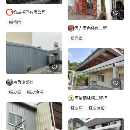
鈞誠捲門有限公司
鐵捲門
固力室內裝修工程
採光罩
東勇企業社
鐵皮屋
鐵皮浪板
阿量鋼結構工程行
外牆鐵皮
鐵皮屋
鐵皮浪板