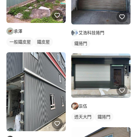
承澤
艾浩科技捲門
一般鐵皮屋
鐵皮屋
鐵捲門
鐵皮浪板
外牆鐵皮
柒伍
透天大門
鐵捲門
戶外門