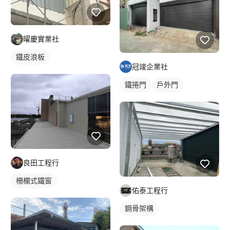
曜慶實業社
鐵皮浪板
冠竣企業社
鐵捲門
戶外門
良田工程行
柵欄式鐵窗
佑泰工程行
鋼骨架構