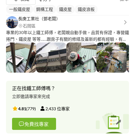
一般鐵皮屋
鋼構工程
鐵皮屋
鐵皮浪板
長庚工業社（鄧老闆）
石岡區
專業的30年以上鐵工師傅，老闆親自動手做，品質有保證，專營鐵
捲門、鐵皮屋 等等……跟房子有關的修繕及蓋新的都有經驗，有需
求可以來電諮詢
正在找鐵工師傅嗎？
立即邀請專家來完成
4.81
(
779
)
2,433
位專家
免費找專家