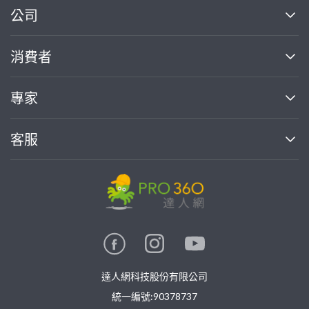
繼續完成
公司
關於我們
消費者
找專家(0)
買服務(0)
媒體報導
買服務
專家
部落格
如何使用PRO360
加入我們
案件中心
客服
熱門服務
投資人關係
成為專家
所有服務
客服中心
合作提案
如何接案
價格行情
使用條款
聯絡我們
專家指南
專家目錄
信任與保障
推廣服務
在地專家推薦
隱私權政策
卓越專家
達人網科技股份有限公司
關鍵字搜尋
公告
特約專家
統一編號:90378737