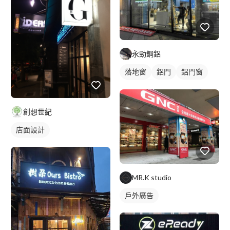
永勁鋼鋁
落地窗
鋁門
鋁門窗
玻璃鋁門
創想世紀
店面設計
MR.K studio
戶外廣告