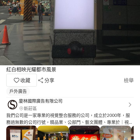
紅白相映光耀都市風景
收藏
分享
檢舉
戶外廣告
廈林國際廣告有限公司
新莊區
我們公司是一家專業的視覺整合服務的公司，成立於2000年，服
務過無數的公司行號，精品業、公部門、藝文團體、專業於｜視覺
規劃｜專案設計｜展覽統合｜產品發表｜記者會｜店面裝修｜櫥窗
設計｜數位印刷｜展覽硬體｜燈光音響｜大圖輸出｜活動攝影｜等