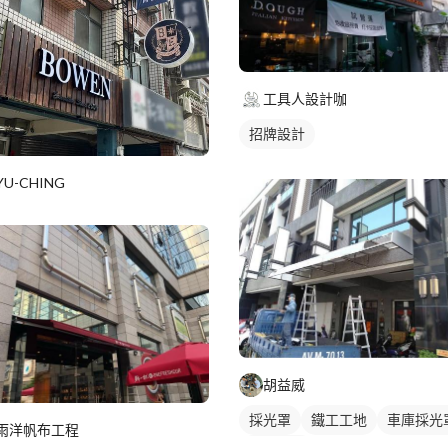
工具人設計咖
招牌設計
YU-CHING
胡益威
採光罩
鐵工工地
車庫採光
雨洋帆布工程