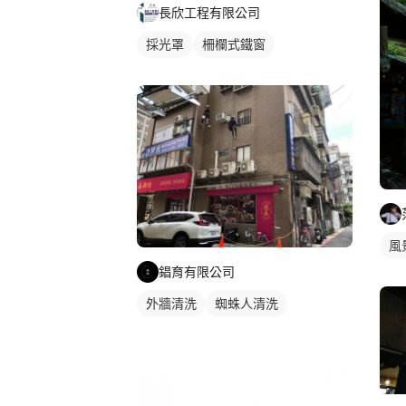
長欣工程有限公司
採光罩
柵欄式鐵窗
風
錩育有限公司
外牆清洗
蜘蛛人清洗