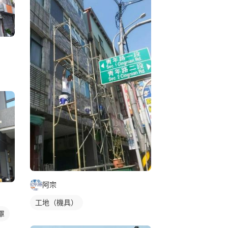
阿宗
工地（機具）
罩