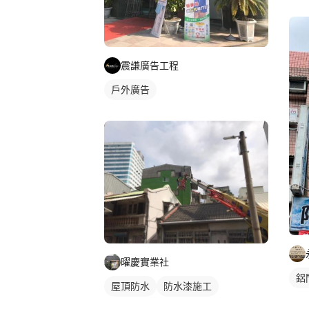
震謙廣告工程
戶外廣告
曜慶實業社
鋁
屋頂防水
防水漆施工