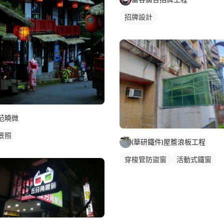
招牌設計
范曉微
景照
(華研鐵件)屋簷浪板工程
穿梭管防盜窗
活動式鐵窗