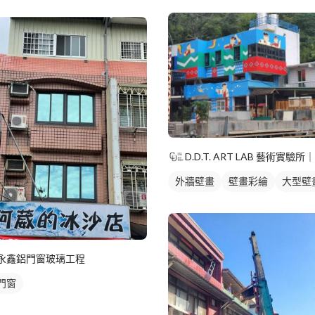
鋁採光罩
外牆壁畫
壁畫彩繪
大型壁
永鑫鋁門窗玻璃工程
門窗