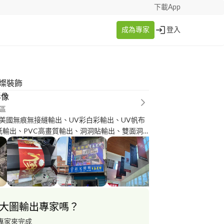
下載App
成為專家
登入
星燦裝飾
影像
區
美國無痕無接縫輸出、UV彩白彩輸出、UV帆布
相紙輸出、PVC高畫質輸出、洞洞貼輸出、雙面洞
清透玻璃貼輸出、 熱昇華布旗輸出、精緻帆布輸
機、展覽場佈、指示牌規劃、 招牌設計製作、自
務歡迎電洽：0*********
大圖輸出專家嗎？
專家來完成