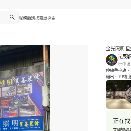
服務類別
找靈感
探索
金光照明 
元辰
中壢
伸縮手拉旗、
輸出、 PP
洞貼輸出、超
出、平板切割
設工廠、全省服
正在找
立即邀請