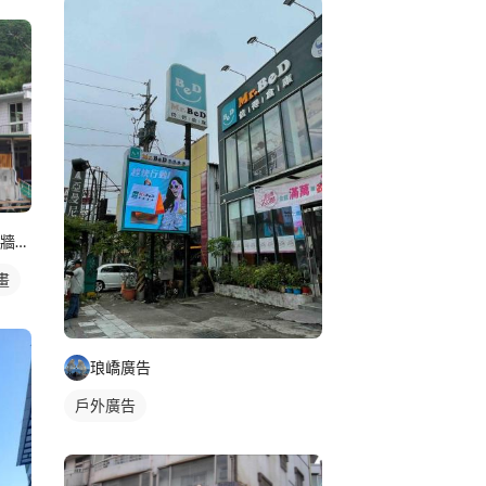
D.D.T. ART LAB 藝術實驗所｜牆面及空間彩繪
畫
琅嶠廣告
戶外廣告