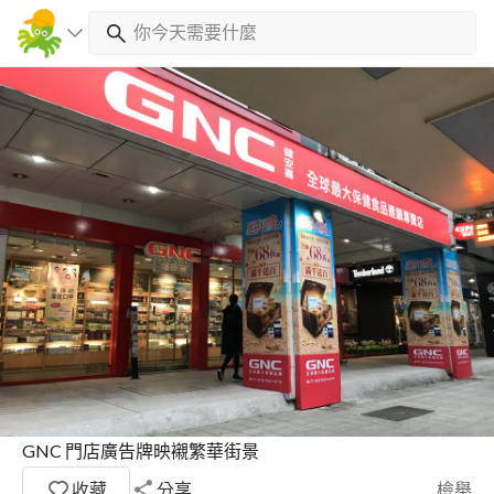
GNC 門店廣告牌映襯繁華街景
收藏
分享
檢舉