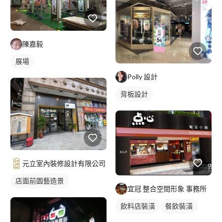
陳嘉毅
展場
Polly 設計
背板設計
元立室內裝修設計有限公司
店面前園藝造景
宜冠 整合空間形象 事務所
飲料店裝潢
餐飲裝潢
小店面裝潢
店面設計