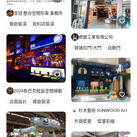
宜冠 整合空間形象 事務所
餐飲裝潢
飲料店裝潢
店面設計
鼎堅工業有限公司
玻璃拉門/大門
自動門
2024新巴克程品空間規劃
店面設計
餐飲裝潢
杉木藝術 SUNWOOD Art
外牆壁畫
壁畫彩繪
大型壁畫
太空壁畫