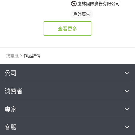
廈林國際廣告有限公司
戶外廣告
查看更多
找靈感
作品詳情
繼續完成
公司
關於我們
消費者
找專家(0)
買服務(0)
媒體報導
買服務
專家
部落格
如何使用PRO360
加入我們
案件中心
客服
熱門服務