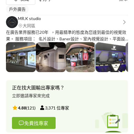
戶外廣告
MR.K studio
大同區
在廣告業界服務已20年 ，用最精準的態度為您達到最佳的視覺效
果。 服務項目： 名片設計、Baner設計、室內視覺設計、平面設
計、品牌LOGO設計、商業拍攝、人像攝影。 室內外大圖輸出材質
： PP相紙、背膠PVC、不捲曲相紙、透視貼、帆布、油畫布、珍
珠畫布、燈片、油性全透PVC、無接縫等材質。 招牌燈光材質：
迷你字、仟那論、壓克力水晶字、LED超薄燈箱、鐵殼背光字、鈦
金字、卡典壓克力燈箱、無接縫燈箱、卡布燈箱、圓形招牌等。 ￼
洽談後與您討論後在評估建議與報價。 所有製作都是需有前置作
業在至電腦製成，需要多方確認。 顧客如沒有自備檔案只要有初
正在找大圖輸出專家嗎？
步想法或其他圖片範例參考，Mr.K先生會為您解決大小的問題!
立即邀請專家來完成
4.88
(
121
)
3,371
位專家
免費找專家