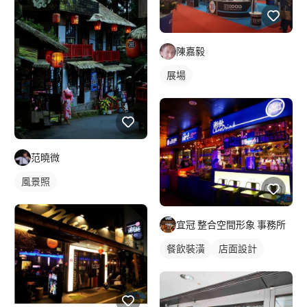
陳嘉毅
展場
范曉微
風景照
宜冠 整合空間形象 事務所
餐飲裝潢
店面設計