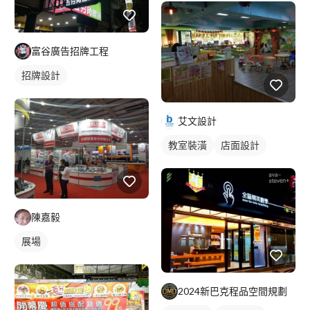
富谷廣告招牌工程
招牌設計
艾文設計
教室裝潢
店面設計
陳嘉毅
展場
2024新巴克程品空間規劃