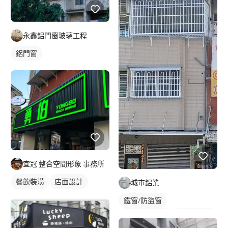
永鑫鋁門窗玻璃工程
鋁門窗
宜冠 整合空間形象 事務所
餐飲裝潢
店面設計
城市鋁業
鐵窗/防盜窗
穿梭管防盜窗
活動式鐵窗