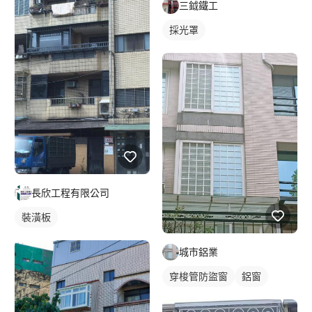
三鉞鐵工
採光罩
長欣工程有限公司
裝潢板
城市鋁業
穿梭管防盜窗
鋁窗