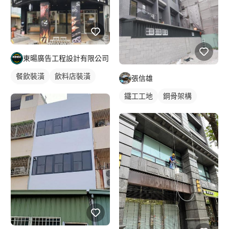
東暘廣告工程設計有限公司
餐飲裝潢
飲料店裝潢
張信雄
店面設計
鐵工工地
鋼骨架構