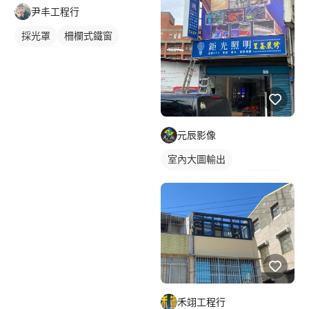
尹丰工程行
採光罩
柵欄式鐵窗
鋁採光罩
陽台採光罩
元辰影像
室內大圖輸出
易拉展/廣告旗
戶外廣告
禾翊工程行