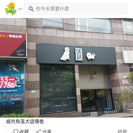
城市角落犬語傳香
收藏
分享
檢舉