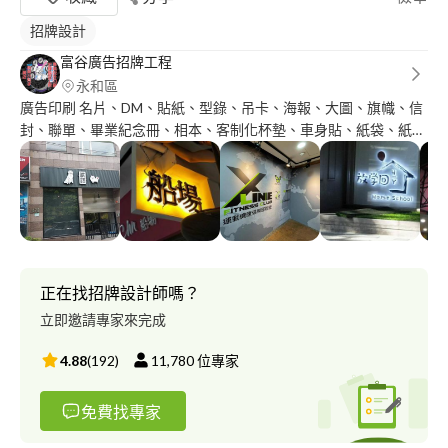
招牌設計
富谷廣告招牌工程
永和區
廣告印刷 名片、DM、貼紙、型錄、吊卡、海報、大圖、旗幟、信
封、聯單、畢業紀念冊、相本、客制化杯墊、車身貼、紙袋、紙
盒、客制化手機殼、抱枕、坐墊、靠枕、客製化團體服(T-
SHIRT、POLO長、短袖)、客製化團體球衣、客製化團體背心、客
製化團體連帽衣、客製化團體連帽外套 招牌設計製作 Led招牌、鐵
殼字招牌、金屬平面發光字、壓克力發光字、千納論招牌、壓克力
招牌、無接縫招牌、造型招牌、中空板招牌、金屬字招牌、帆布製
作、遮雨棚製作、A字牌、手舉牌、指示牌、LED超薄燈箱製作 櫥
窗設計、展場空間佈置 可滾動式led立式 橫式招牌 各式電視牆製作
正在找招牌設計師嗎？
安裝
立即邀請專家來完成
4.88
(
192
)
11,780
位專家
免費找專家