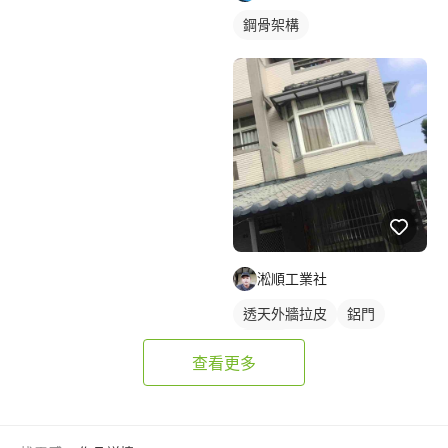
鋼骨架構
淞順工業社
透天外牆拉皮
鋁門
鋁門窗
查看更多