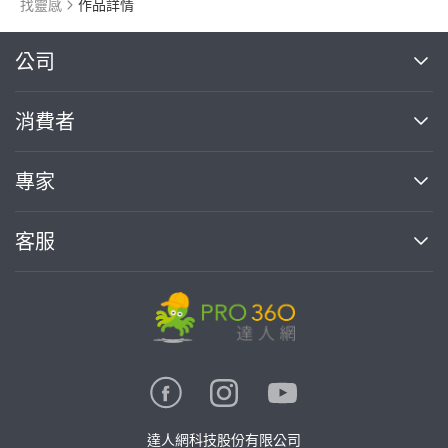
找靈感
作品詳情
繼續完成
公司
關於我們
消費者
找專家(0)
買服務(0)
媒體報導
買服務
專家
部落格
如何使用PRO360
加入我們
案件中心
客服
熱門服務
投資人關係
成為專家
所有服務
客服中心
合作提案
如何接案
價格行情
使用條款
聯絡我們
專家指南
專家目錄
信任與保障
推廣服務
在地專家推薦
隱私權政策
卓越專家
達人網科技股份有限公司