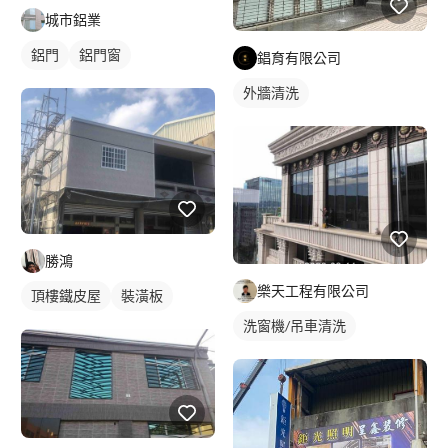
城市鋁業
鋁門
鋁門窗
錩育有限公司
外牆清洗
勝鴻
樂天工程有限公司
頂樓鐵皮屋
裝潢板
洗窗機/吊車清洗