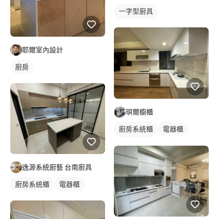
一字型廚具
耶爾室內設計
廚房
珼爾櫥櫃
廚房系統櫃
電器櫃
轉角型廚具
逸源系統廚藝 台南廚具
廚房系統櫃
電器櫃