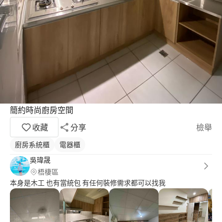
簡約時尚廚房空間
收藏
分享
檢舉
廚房系統櫃
電器櫃
吳瑋晟
梧棲區
本身是木工 也有當統包 有任何裝修需求都可以找我