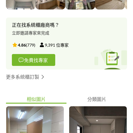
正在找系統櫃廠商嗎？
立即邀請專家來完成
4.86
(
779
)
9,391
位專家
免費找專家
更多系統櫃訂製
相似圖片
分類圖片