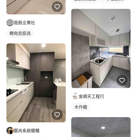
雨辰企業社
轉角型廚具
金順天工程行
木作櫃
震尚系統櫥櫃