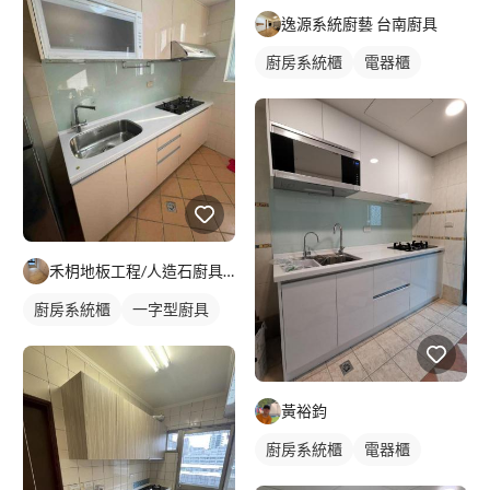
逸源系統廚藝 台南廚具
廚房系統櫃
電器櫃
禾枂地板工程/人造石廚具（室內設計裝修）
廚房系統櫃
一字型廚具
黃裕鈞
廚房系統櫃
電器櫃