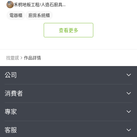
禾枂地板工程/人造石廚具（室內設計裝修）
電器櫃
廚房系統櫃
轉角型廚具
查看更多
找靈感
作品詳情
繼續完成
公司
關於我們
消費者
找專家(0)
買服務(0)
媒體報導
買服務
專家
部落格
如何使用PRO360
加入我們
案件中心
客服
熱門服務