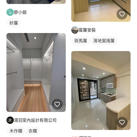
廖小姐
紗簾
窗簾安裝
斑馬簾
落地窗捲簾
紗簾
鴻羽室內設計有限公司
木作櫃
衣櫃