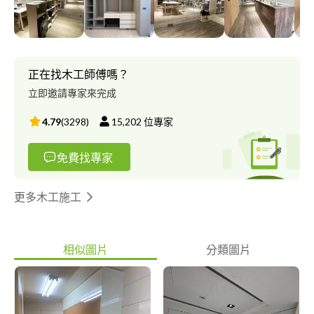
正在找木工師傅嗎？
立即邀請專家來完成
4.79
(
3298
)
15,202
位專家
免費找專家
更多木工施工
相似圖片
分類圖片