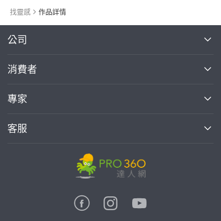
找靈感
作品詳情
繼續完成
公司
關於我們
消費者
找專家(0)
買服務(0)
媒體報導
買服務
專家
部落格
如何使用PRO360
加入我們
案件中心
客服
熱門服務
投資人關係
成為專家
所有服務
客服中心
合作提案
如何接案
價格行情
使用條款
聯絡我們
專家指南
專家目錄
信任與保障
推廣服務
在地專家推薦
隱私權政策