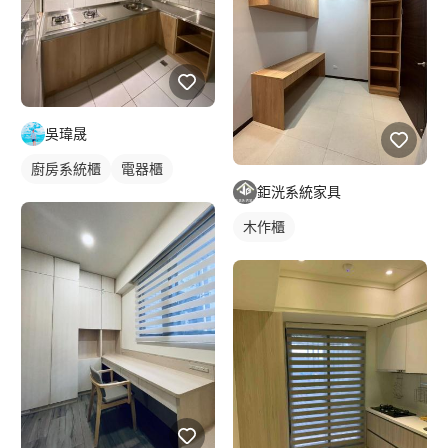
吳瑋晟
廚房系統櫃
電器櫃
鉅洸系統家具
木作櫃