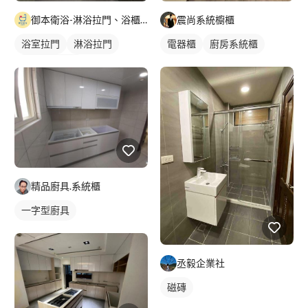
御本衛浴-淋浴拉門、浴櫃客製化設計
震尚系統櫥櫃
浴室拉門
淋浴拉門
電器櫃
廚房系統櫃
乾濕分離浴缸
精品廚具.系統櫃
一字型廚具
丞毅企業社
磁磚