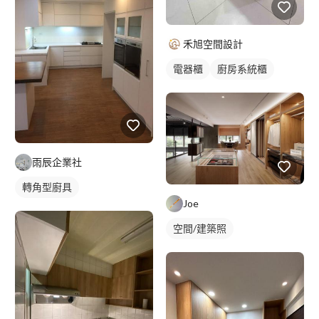
禾旭空間設計
電器櫃
廚房系統櫃
雨辰企業社
轉角型廚具
Joe
空間/建築照