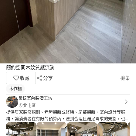
簡約空間木紋質感流淌
收藏
分享
檢舉
木作櫃
長鋐室內裝潢工坊
北屯區
提供居家裝修規劃、老屋翻新或修繕、局部翻新、室內設計等服
務，讓消費者在有限的預算內，達到合理且滿足需求的規劃，也有
各項專業工班以及施工人員為您把關每一道裝修服務項目，可直接
電話預約現場丈量，會提供精準報價及合理價格