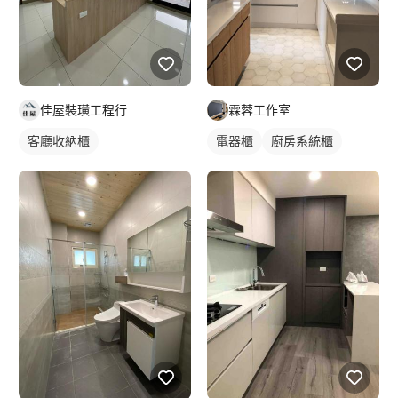
佳屋裝璜工程行
霖蓉工作室
客廳收納櫃
電器櫃
廚房系統櫃