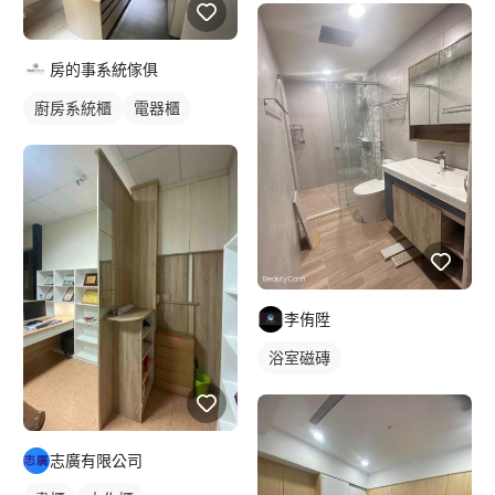
房的事系統傢俱
廚房系統櫃
電器櫃
李侑陞
浴室磁磚
志廣有限公司