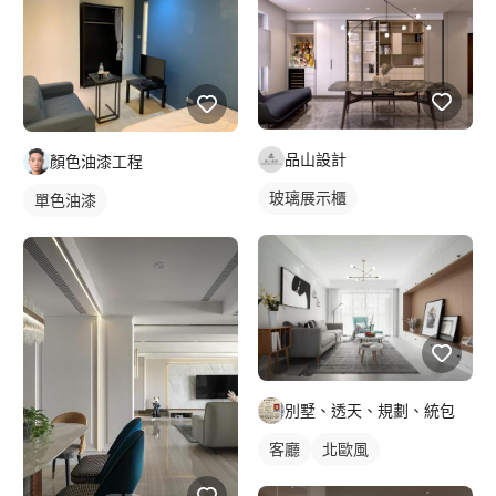
品山設計
顏色油漆工程
玻璃展示櫃
單色油漆
別墅、透天、規劃、統包
客廳
北歐風