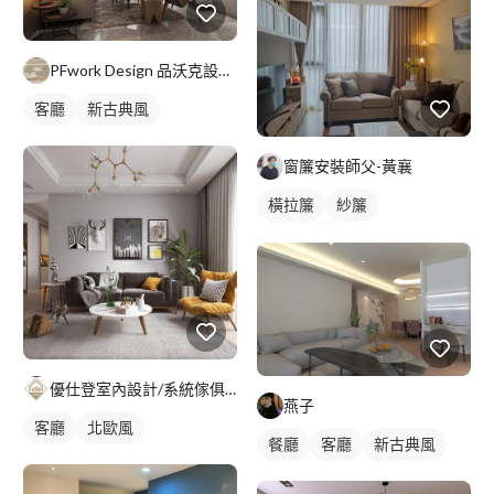
PFwork Design 品沃克設計 l 工程 安信建築經理屢約保證
客廳
新古典風
窗簾安裝師父-黃襄
橫拉簾
紗簾
落地窗窗簾
優仕登室內設計/系統傢俱/老屋翻新/統包工程
燕子
客廳
北歐風
餐廳
客廳
新古典風