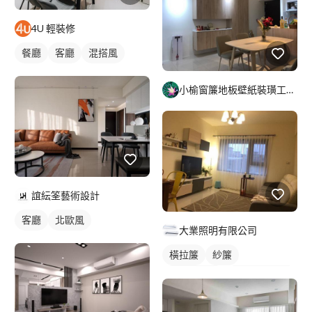
4U 輕裝修
餐廳
客廳
混搭風
小榆窗簾地板壁紙裝璜工廠/山辰室內設計
誼紜筌藝術設計
客廳
北歐風
大業照明有限公司
橫拉簾
紗簾
落地窗窗簾
全室照明設計
客廳燈光設計