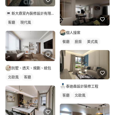
新大鼎室內裝修設計有限公司
客廳
現代風
個人接案
餐廳
廚房
美式風
別墅、透天、規劃、統包
北歐風
客廳
泰迪森設計裝修工程
客廳
北歐風