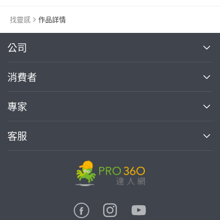
找靈感
作品詳情
繼續完成
公司
關於我們
消費者
找專家(0)
買服務(0)
媒體報導
買服務
專家
部落格
如何使用PRO360
加入我們
案件中心
客服
熱門服務
投資人關係
成為專家
所有服務
客服中心
合作提案
如何接案
價格行情
使用條款
聯絡我們
專家指南
專家目錄
信任與保障
推廣服務
在地專家推薦
隱私權政策