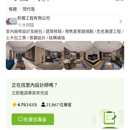
餐廳
現代風
昕展工程有限公司
大同區
室內裝修設計及統包 / 建築修繕 / 預售屋客變規劃 / 危老重建工程 /
土木包工業 / 景觀設計 / 結構補強
正在找室內設計師嗎？
立即邀請專家來完成
4.75
(
1420
)
21,867
位專家
免費找專家