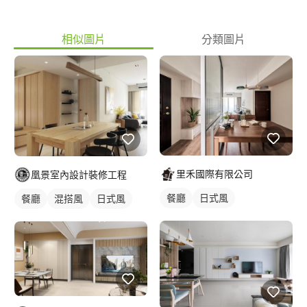
打造妳們的房子 我們 會持續好的評價顯示在 我們的評論區 找對裝
潢的廠商，日後維修-後續保固-等等維修 都要找的到肯負責的廠商
相似圖片
分類圖片
才是最圓滿的 假如對裝修沒什麼概念 基本就讓我們 一步一步引導
協助業主築家 謝謝你們看完我的簡介 。 祝事事順心 ?
里禾國際有限公司
凰景室內設計裝修工程
餐廳
日式風
餐廳
混搭風
日式風