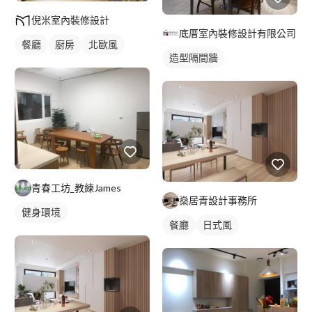
倪米室內裝修設計
底厝室內裝修設計有限公司
餐廳
廚房
北歐風
造型隔間牆
青春工坊_教練James
燊居青設計事務所
健身環境
餐廳
日式風