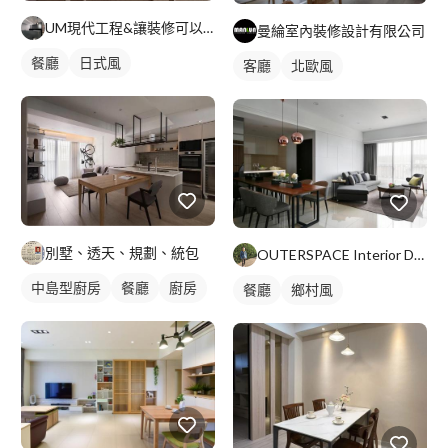
UM現代工程&讓裝修可以很簡單&新屋裝修&老屋翻新
曼綸室內裝修設計有限公司
餐廳
日式風
客廳
北歐風
別墅、透天、規劃、統包
OUTERSPACE Interior Design
中島型廚房
餐廳
廚房
餐廳
鄉村風