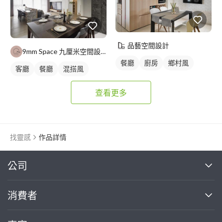
品藝空間設計
9mm Space 九厘米空間設計
餐廳
廚房
鄉村風
客廳
餐廳
混搭風
查看更多
找靈感
作品詳情
繼續完成
公司
關於我們
消費者
找專家(0)
買服務(0)
媒體報導
買服務