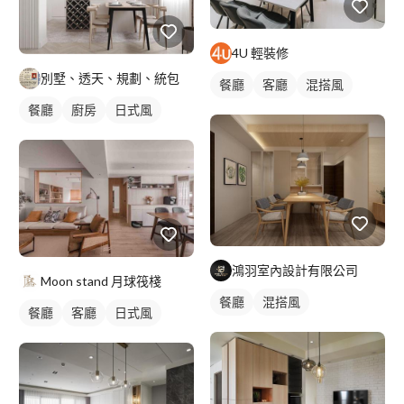
4U 輕裝修
別墅、透天、規劃、統包
餐廳
客廳
混搭風
餐廳
廚房
日式風
鴻羽室內設計有限公司
Moon stand 月球筏棧
餐廳
混搭風
餐廳
客廳
日式風