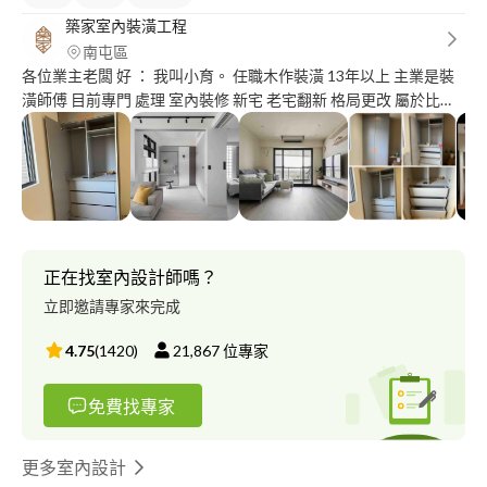
築家室內裝潢工程
南屯區
各位業主老闆 好 ： 我叫小育。 任職木作裝潢 13年以上 主業是裝
潢師傅 目前專門 處理 室內裝修 新宅 老宅翻新 格局更改 屬於比較
偏統包的職業 本身有 接洽案場本身都會在現場施工 安排工班的 流
程 順序 做好規劃 ， 幫業主 把關所有工作的品質 ， 我們雖然不認
識， 但重工作態度 會讓業主知道我是一個有責任的 師傅兼老闆 謝
謝你們願意花幾分鐘看我的 自我簡介 我們會定期分享 除了360以
外的各種木工 作品 我們有配合設計師設計圖施工 也能配合 業主需
要什麼新增什麼 我有自己的工廠 不怕工作進度落後 我不怕工作會
有進度上的問題 能配合業主的想法把喜歡的風格加入自己家 師傅
正在找室內設計師嗎？
年輕好溝通 一分錢一分貨 我們 不菸 不酒 不檳榔 保持乾淨 我們的
立即邀請專家來完成
工作 （不偷工）（不偷料 ） 我們使用什麼材料 都會在報價單詳細
打著 我們在工作都會 拍施工照片給業主可以紀錄 選擇好的工班 減
4.75
(
1420
)
21,867
位專家
少後續很多問題 我們都會 持續增加我們的作品 我們有燈具規劃 -
水電工程 -油漆工程 -玻璃工程-冷氣工程-泥做工程-擺飾工程- 我們
免費找專家
讓消費者可以不用擔心 找廠家問題， 讓我來把關品質。 我嚴格的
把關，讓消費者安心的 選擇找我們施工 感謝有給我施工過的業主
推薦都是我們工作上的 動力 謝謝 妳們的評價對於 築家室內裝潢的
更多室內設計
未來很重要 請給 年輕人的我們一個機會 ， 我們會很用心的幫你們