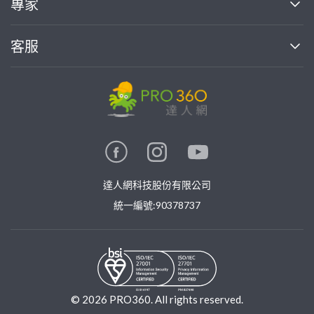
專家
部落格
如何使用PRO360
加入我們
案件中心
客服
熱門服務
投資人關係
成為專家
所有服務
客服中心
合作提案
如何接案
價格行情
使用條款
聯絡我們
專家指南
專家目錄
信任與保障
推廣服務
在地專家推薦
隱私權政策
卓越專家
達人網科技股份有限公司
關鍵字搜尋
公告
特約專家
統一編號:90378737
專業知識
勞健保專區
問專家
新手攻略
©
2026
PRO360. All rights reserved.