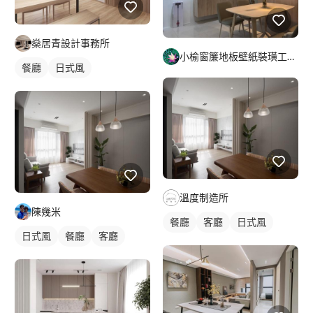
燊居青設計事務所
小榆窗簾地板壁紙裝璜工廠/山辰室內設計
餐廳
日式風
溫度制造所
陳幾米
餐廳
客廳
日式風
日式風
餐廳
客廳