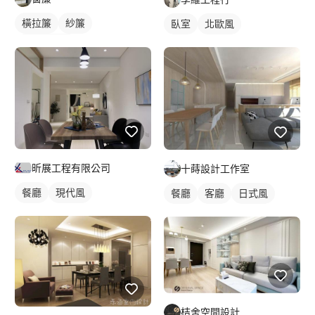
橫拉簾
紗簾
臥室
北歐風
落地窗窗簾
昕展工程有限公司
十蒔設計工作室
餐廳
現代風
餐廳
客廳
日式風
桔舍空間設計