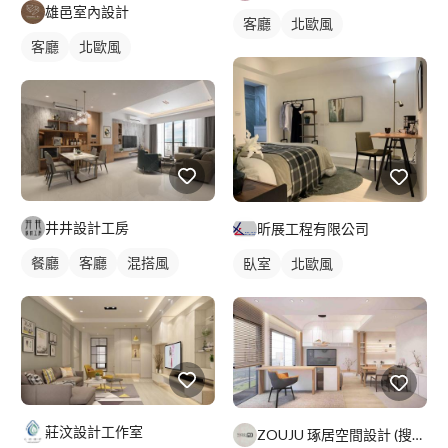
雄邑室內設計
客廳
北歐風
客廳
北歐風
井井設計工房
昕展工程有限公司
餐廳
客廳
混搭風
臥室
北歐風
莊汶設計工作室
ZOUJU 琢居空間設計 (搜尋FB