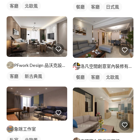
客廳
北歐風
餐廳
客廳
日式風
PFwork Design 品沃克設計 l 工程 安信建築經理屢約保證
洛凡空間創意室內裝修有限公司
客廳
新古典風
餐廳
客廳
北歐風
象咪工作室
臥室
北歐風