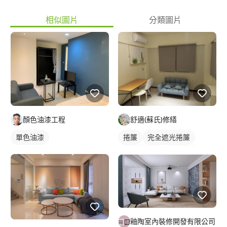
相似圖片
分類圖片
顏色油漆工程
舒適(蘇氏)修繕
單色油漆
捲簾
完全遮光捲簾
落地窗捲簾
單色油漆
釉陶室內裝修開發有限公司