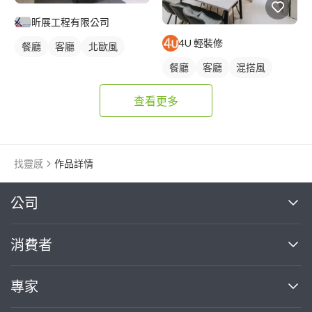
昕展工程有限公司
4U 輕裝修
餐廳
客廳
北歐風
餐廳
客廳
混搭風
查看更多
找靈感
作品詳情
繼續完成
公司
關於我們
消費者
找專家(0)
買服務(0)
媒體報導
買服務
專家
部落格
如何使用PRO360