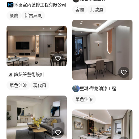
禾丞室內裝修工程有限公司
客廳
北歐風
餐廳
新古典風
誼紜筌藝術設計
單色油漆
現代風
璽琳-華納油漆工程
單色油漆