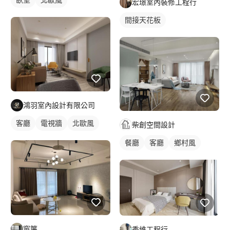
宏璟室內裝修工程行
間接天花板
鴻羽室內設計有限公司
客廳
電視牆
北歐風
柴創空間設計
餐廳
客廳
鄉村風
窗簾
季維工程行