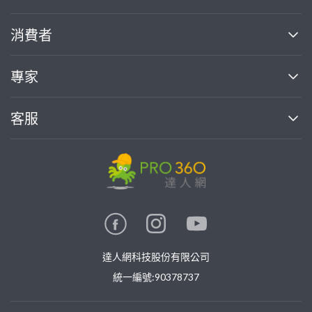
關於我們
消費者
找專家(0)
買服務(0)
媒體報導
買服務
專家
部落格
如何使用PRO360
加入我們
案件中心
客服
熱門服務
投資人關係
成為專家
所有服務
客服中心
合作提案
如何接案
價格行情
使用條款
聯絡我們
專家指南
專家目錄
信任與保障
推廣服務
在地專家推薦
隱私權政策
卓越專家
達人網科技股份有限公司
關鍵字搜尋
公告
特約專家
統一編號:90378737
專業知識
勞健保專區