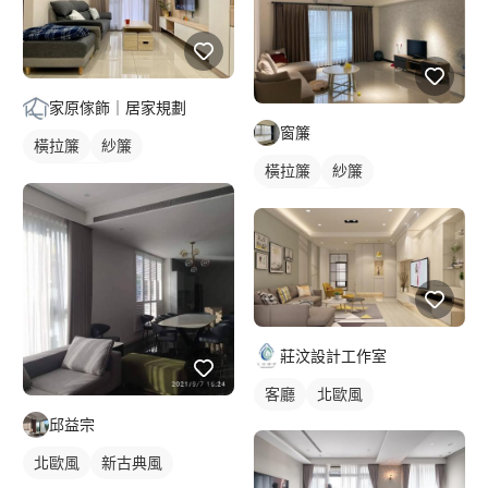
家原傢飾｜居家規劃
窗簾
橫拉簾
紗簾
橫拉簾
紗簾
落地窗窗簾
落地窗窗簾
莊汶設計工作室
客廳
北歐風
邱益宗
北歐風
新古典風