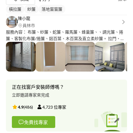
橫拉簾
紗簾
落地窗窗簾
陳小龍
員林市
服務內容： 布簾、紗簾、蛇簾、羅馬簾、蜂巢簾、、調光簾、捲
簾、客製化布簾/捲簾、鋁百葉、木百葉及直立柔紗簾。 拉門、抱
枕、PVC地板、卡扣式地板、壁紙、日本壁紙及韓國壁紙。 ?全省
免費到府丈量估價? 丈量、設計、規劃、安裝及售後服務 全都是免
費的！免費！免費！
正在找窗戶安裝師傅嗎？
立即邀請專家來完成
4.9
(
486
)
4,723
位專家
免費找專家