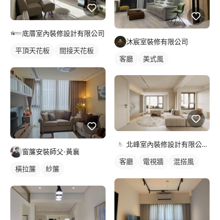
底厝室內裝修設計有限公司
沐宸室裝修有限公司
平頂天花板
間接天花板
客廳
美式風
客廳天花板
單色油漆
窗簾盒
客廳
鄉村風
全室照明設計
客廳燈光設計
北峰室內裝修設計有限公司 LI&LI design
窗簾安裝師父-黃襄
客廳
電視牆
混搭風
橫拉簾
紗簾
北歐風
簡約風
落地窗窗簾