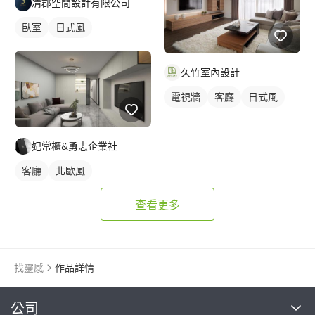
凊郡空間設計有限公司
臥室
日式風
久竹室內設計
電視牆
客廳
日式風
妃常櫃&勇志企業社
客廳
北歐風
查看更多
找靈感
作品詳情
繼續完成
公司