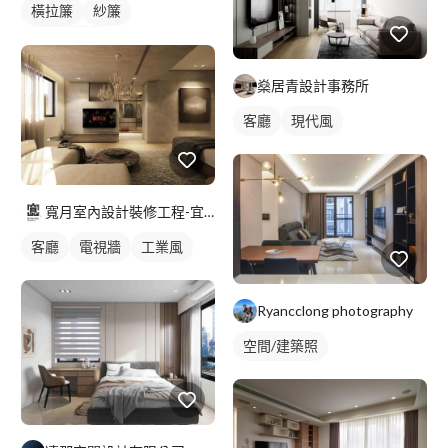
橫拉簾
紗簾
落地窗窗簾
燊居青設計事務所
客廳
現代風
寬月室內設計裝修工程-宜蘭店
客廳
電視牆
工業風
Ryancclong photography
空間/建築照