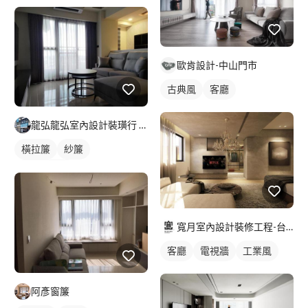
歐肯設計-中山門市
古典風
客廳
龍弘龍弘室內設計裝璜行 [各式窗簾設計規劃|各式壁紙|塑膠拉
橫拉簾
紗簾
落地窗窗簾
寬月室內設計裝修工程-台北店
客廳
電視牆
工業風
阿彥窗簾