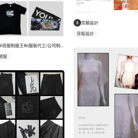
京藤設計
背板設計
®班服制服王®(服裝代工/公司制服/團體服/活動衣物)
閒服