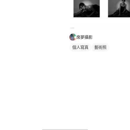
席夢攝影
個人寫真
藝術照