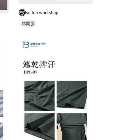
so fun workshop
休閒服