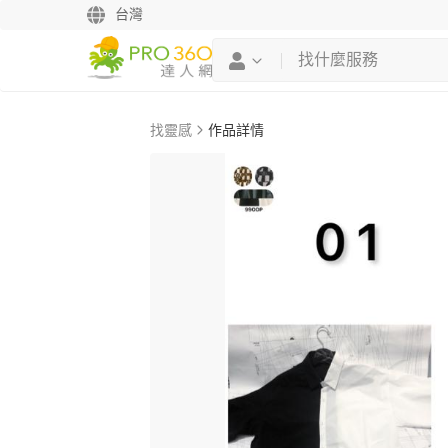
台灣
找靈感
作品詳情