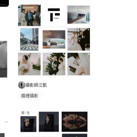
攝影師江凱
婚禮攝影