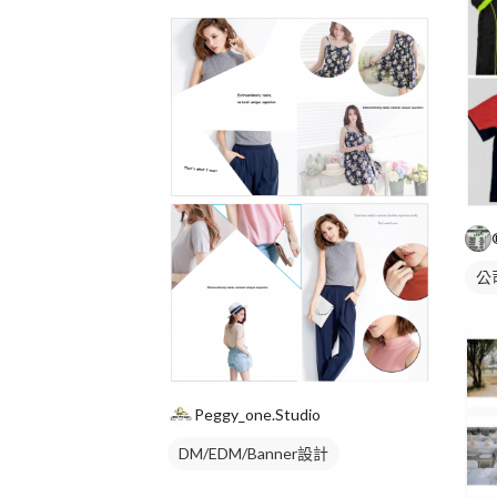
公
Peggy_one.Studio
DM/EDM/Banner設計