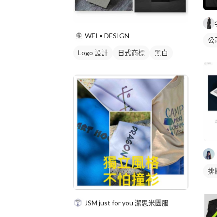
WEI • DESIGN
公
Logo 設計
日式商標
黑白
排
JSM just for you 潔思米團服