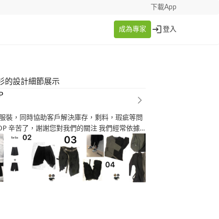
下載App
成為專家
登入
衫的設計細節展示
P
服裝，同時協助客戶解決庫存，剩料，瑕疵等問
我們經常依據
來訂價 請提供您要修改品
絡