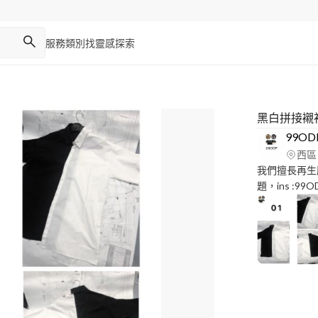
服務類別
找靈感
探索
黑白拼接襯
99OD
西區
我們擅長再生
題，ins :99ODP 辛苦了，謝謝您對我們的關注 
instagram ：99odp 版型變化01～04
項並與我們聯