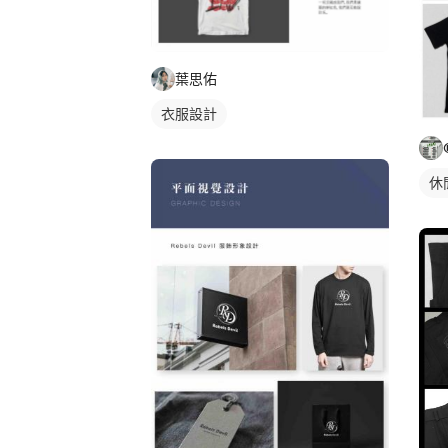
葉思佑
衣服設計
休