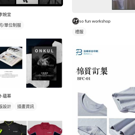
李婉宜
so fun workshop
司/單位制服
禮服
卜蘊蓁
版設計
插畫資訊