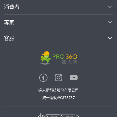
關於我們
消費者
找專家(0)
買服務(0)
媒體報導
買服務
專家
部落格
如何使用PRO360
加入我們
案件中心
客服
熱門服務
投資人關係
成為專家
所有服務
客服中心
合作提案
如何接案
價格行情
使用條款
聯絡我們
專家指南
專家目錄
信任與保障
推廣服務
在地專家推薦
隱私權政策
卓越專家
達人網科技股份有限公司
關鍵字搜尋
公告
特約專家
統一編號:90378737
專業知識
勞健保專區
問專家