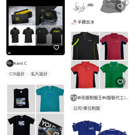
半糖去冰
Kent C
CIS設計
名片設計
®班服制服王®(服裝代工/公司制服/團體服/活動衣物)
公司/單位制服