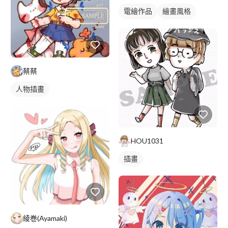
電繪作品
繪畫風格
日式畫風
漫畫風人物
漫畫畫風
人物插畫
蔡蔡
人物插畫
HOU1031
插畫
綾巻(Ayamaki)