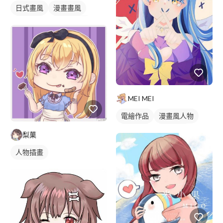
日式畫風
漫畫畫風
繪畫風格
漫畫風人物
電繪作品
人物插畫
MEI MEI
電繪作品
漫畫風人物
日式畫風
漫畫畫風
梨菓
繪畫風格
人物插畫
人物插畫