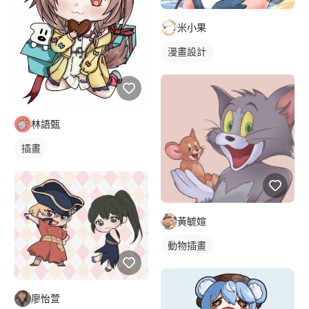
米小果
漫畫設計
林語甄
插畫
黃毓媗
動物插畫
廖怡萱