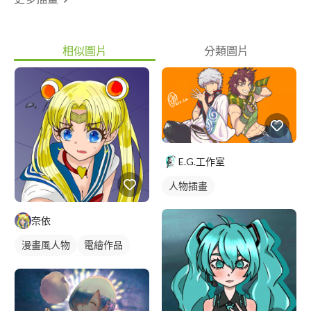
相似圖片
分類圖片
E.G.工作室
人物插畫
奈依
漫畫風人物
電繪作品
繪畫風格
漫畫畫風
日式畫風
人物插畫