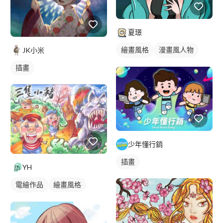
夏璟
繪畫風格
漫畫風人物
JK小米
漫畫畫風
電繪作品
插畫
日式畫風
插畫
人物插畫
少年懂行銷
插畫
YH
電繪作品
繪畫風格
插畫