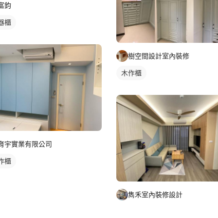
富鈞
器櫃
樹空間設計室內裝修
木作櫃
育宇實業有限公司
作櫃
雋禾室內裝修設計