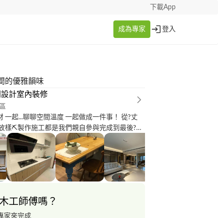
下載App
成為專家
登入
間的優雅韻味
間設計室內裝修
區
材 一起...聊聊空間溫度 一起做成一件事！ 從?丈
?放樣⛏製作施工都是我們親自參與完成到最後?有
們聯絡 請google 搜詢 樹空間設計
工程 老屋翻修工程、新屋裝修工程、商業空間、
.客製化櫃體製作,系統櫃體 美式鄉村風、法式甜
、簡約現代風、北歐風格等，有非常豐富的經驗
木工師傅嗎？
專家來完成