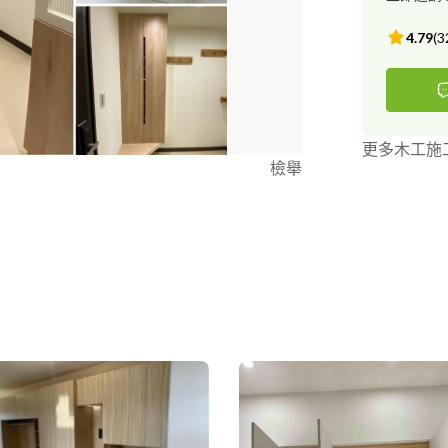
4.79
(
3
更多木工施
檢舉