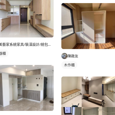
美藝家系統家具/裝潢設計/統包服務
器櫃
陳啟友
木作櫃