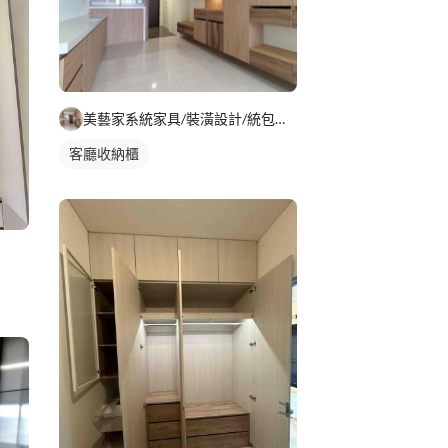
美藝家系統家具/裝潢設計/統包服務
客廳收納櫃