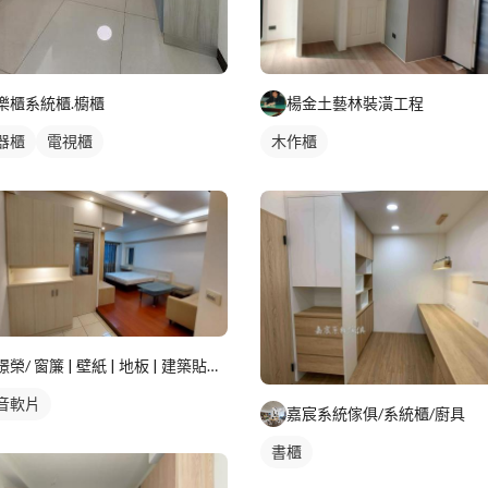
樂櫃系統櫃.櫥櫃
楊金土藝林裝潢工程
器櫃
電視櫃
木作櫃
璟榮/ 窗簾 | 壁紙 | 地板 | 建築貼膜 |
音軟片
嘉宸系統傢俱/系統櫃/廚具
書櫃