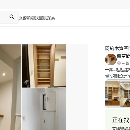
服務類別
找靈感
探索
簡約木質空
樹空
三峽
一起...逛逛建
量?規劃設計
任何裝修上的需求歡迎跟我
室內裝修 室內裝修裝修許可申請，竣工許可申請，代辦室裝審
查事務，隔音
店面裝修工程
美風、輕古典
正在找
立即邀請