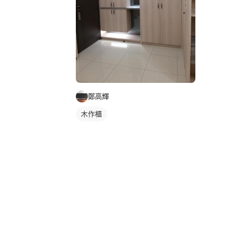
鄭高輝
木作櫃