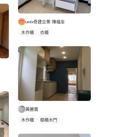
unix奇建企業-陳福全
木作櫃
衣櫃
黃勝寶
木作櫃
櫥櫃木門