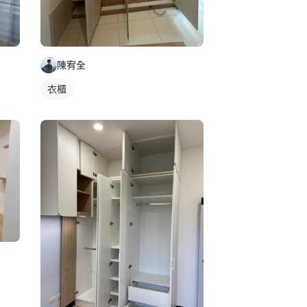
陳宥全
衣櫃