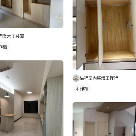
翊業木工裝潢
作櫃
溢程室內裝潢工程行
木作櫃