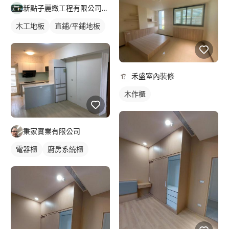
新點子麗緻工程有限公司~李懷玨
木工地板
直鋪/平鋪地板
禾盛室內裝修
木作櫃
秉家實業有限公司
電器櫃
廚房系統櫃