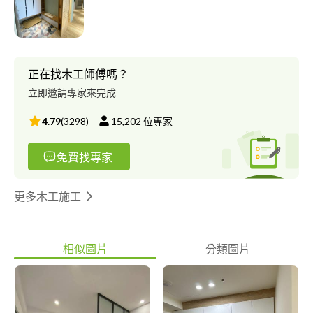
上，收取合理的監管設計費用，工程不灌水不浮報，實事求是。
把業主的家和預算當成自己的再處理， 我們也擁有室內裝修登記
執照，可以安心交給我們，從提案過程到合約簽訂按部就班執行不
馬虎。 一般流程： 洽談—丈量—提案圖面和初步預算— 簽設計約
（設計費3000～3500/坪） —細部設計討論修改圖面—圖面完成出
正在找木工師傅嗎？
精細預算—簽訂工程合約—施工驗收—一年保固 若有需要我們服務
立即邀請專家來完成
的業主，不管大小問題我們都非常樂意參與哦！感謝你們
4.79
(
3298
)
15,202
位專家
免費找專家
更多木工施工
相似圖片
分類圖片