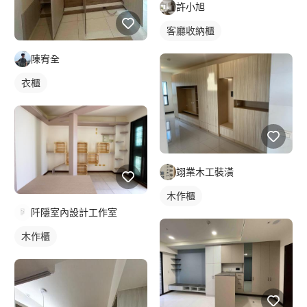
許小旭
客廳收納櫃
陳宥全
衣櫃
翊業木工裝潢
木作櫃
阡隱室內設計工作室
木作櫃