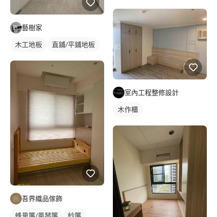
藝樹家
木工地板
直鋪/平鋪地板
室內工程整修設計
木作櫃
吾界織品傢飾
蜂巢簾/風琴簾
紗簾