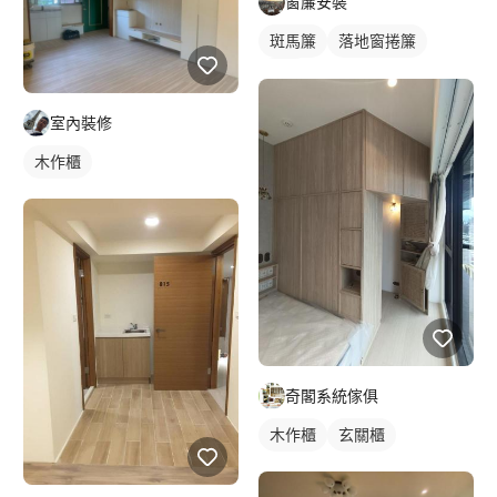
窗簾安裝
斑馬簾
落地窗捲簾
紗簾
室內裝修
木作櫃
奇閣系統傢俱
木作櫃
玄關櫃