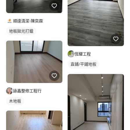
順達清潔-陳奕霖
地板拋光打蠟
恆耀工程
直鋪/平鋪地板
塑膠地板成品
詠鑫整修工程行
木地板