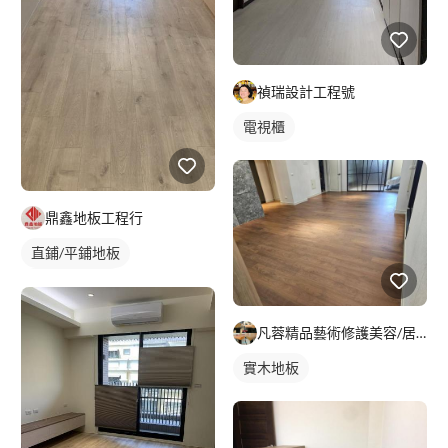
禎瑞設計工程號
電視櫃
鼎鑫地板工程行
直鋪/平鋪地板
塑膠地板成品
凡蓉精品藝術修護美容/居家店面裝璜瑕疵舊翻新/傢俱皮件精品美
實木地板