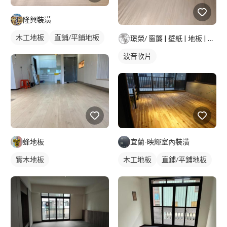
隆興裝潢
木工地板
直鋪/平鋪地板
璟榮/ 窗簾 | 壁紙 | 地板 | 建築貼膜 |
波音軟片
蜂地板
宜蘭-映輝室內裝潢
實木地板
木工地板
直鋪/平鋪地板