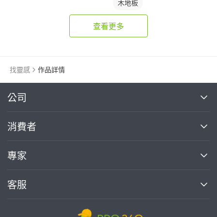
木地板
查看更多
找靈感
作品詳情
繼續完成
公司
關於我們
消費者
找專家(0)
買服務(0)
媒體報導
買服務
專家
部落格
如何使用PRO360
加入我們
案件中心
客服
熱門服務
投資人關係
成為專家
所有服務
客服中心