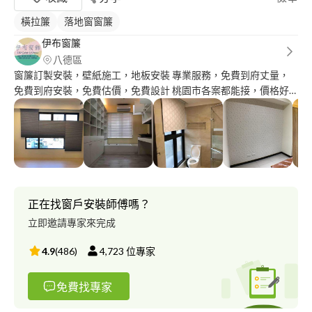
橫拉簾
落地窗窗簾
伊布窗簾
八德區
窗簾訂製安裝，壁紙施工，地板安裝 專業服務，免費到府丈量，
免費到府安裝，免費估價，免費設計 桃園市各案都能接，價格好
談
正在找窗戶安裝師傅嗎？
立即邀請專家來完成
4.9
(
486
)
4,723
位專家
免費找專家