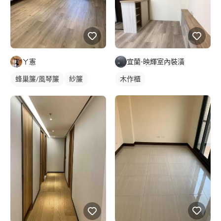
ㄚ憲
宜蘭-映輝室內裝潢
蜂巢簾/風琴簾
紗簾
木作櫃
落地窗窗簾