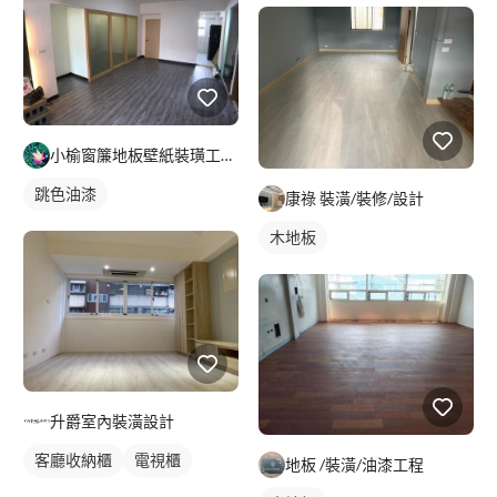
小榆窗簾地板壁紙裝璜工廠/山辰室內設計
跳色油漆
康祿 裝潢/裝修/設計
木地板
升爵室內裝潢設計
客廳收納櫃
電視櫃
地板 /裝潢/油漆工程
櫥櫃木門