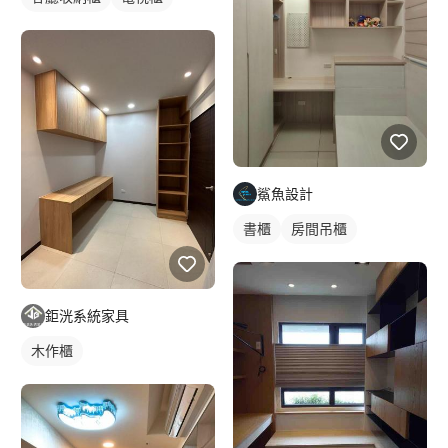
鯊魚設計
書櫃
房間吊櫃
鉅洸系統家具
木作櫃