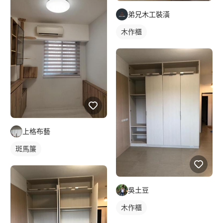
弟兄木工裝潢
木作櫃
上格布藝
斑馬簾
吳土豆
木作櫃