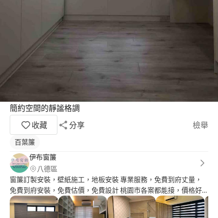
簡約空間的靜謐格調
收藏
分享
檢舉
百葉簾
伊布窗簾
八德區
窗簾訂製安裝，壁紙施工，地板安裝 專業服務，免費到府丈量，
免費到府安裝，免費估價，免費設計 桃園市各案都能接，價格好
談