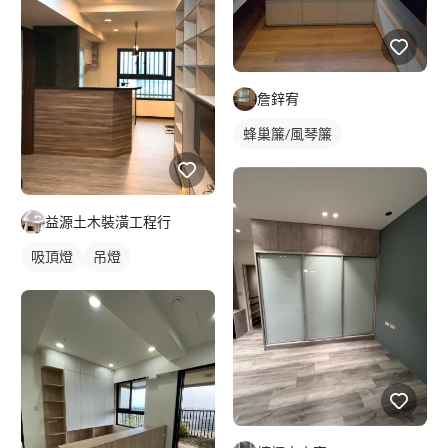
詹鋅宥
蜂巢簾/風琴簾
益源土木裝潢工程行
吸頂燈
吊燈