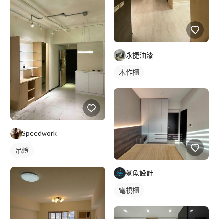
永捷油漆
木作櫃
Speedwork
吊燈
鯊魚設計
電視櫃