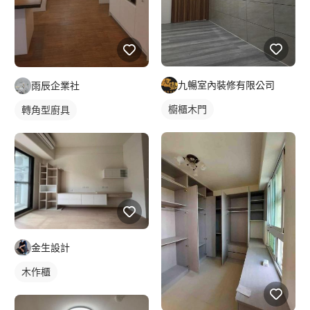
九暢室內裝修有限公司
雨辰企業社
櫥櫃木門
轉角型廚具
金生設計
木作櫃