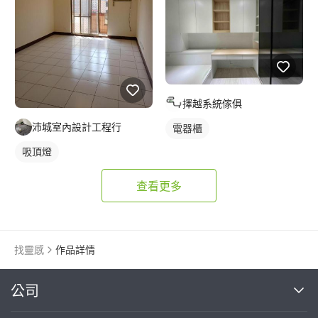
擇越系統傢俱
沛城室內設計工程行
電器櫃
吸頂燈
查看更多
找靈感
作品詳情
繼續完成
公司