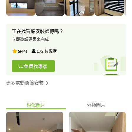
正在找窗簾安裝師傅嗎？
立即邀請專家來完成
5
(
44
)
172
位專家
免費找專家
更多電動窗簾安裝
相似圖片
分類圖片