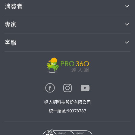
關於我們
消費者
找專家(0)
買服務(0)
媒體報導
買服務
專家
部落格
如何使用PRO360
加入我們
案件中心
客服
熱門服務
投資人關係
成為專家
所有服務
客服中心
合作提案
如何接案
價格行情
使用條款
聯絡我們
專家指南
專家目錄
信任與保障
推廣服務
在地專家推薦
隱私權政策
卓越專家
達人網科技股份有限公司
關鍵字搜尋
公告
特約專家
統一編號:90378737
專業知識
勞健保專區
問專家