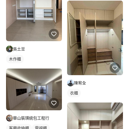
吳土豆
木作櫃
陳宥全
衣櫃
華山裝璜統包工程行
客廳收納櫃
電視櫃