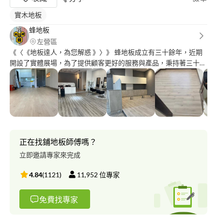
實木地板
蜂地板
左營區
《〈《地板達人，為您解惑 》〉》 蜂地板成立有三十餘年，近期
開設了實體展場，為了提供顧客更好的服務與產品，秉持著三十年
來地板裝潢之經驗，為您打造屬於自己的蜂巢。 ? SPC卡扣式石塑
地板 ? 超耐磨木地板 ? 實木地板 ? 海島型高級訂製木地板 ? 系統櫃
體設計安裝 ? 免費到府丈量 ? 地板介紹＆實品比較與選色 ? 現場地
面狀況評估 店址：高雄市左營區文自路194號
正在找鋪地板師傅嗎？
立即邀請專家來完成
4.84
(
1121
)
11,952
位專家
免費找專家