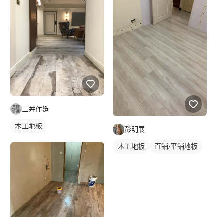
三丼作造
木工地板
彭明展
木工地板
直鋪/平鋪地板