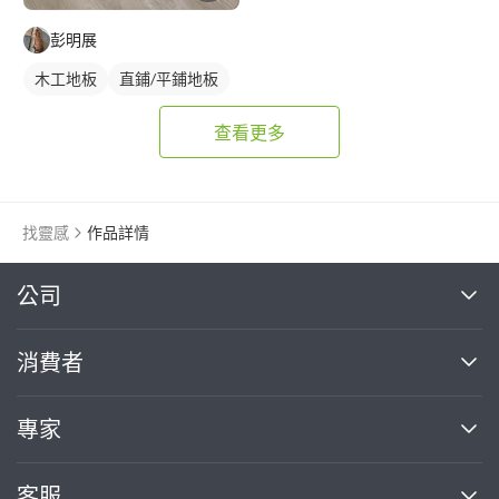
彭明展
木工地板
直鋪/平鋪地板
查看更多
找靈感
作品詳情
繼續完成
公司
關於我們
消費者
找專家(0)
買服務(0)
媒體報導
買服務
專家
部落格
如何使用PRO360
加入我們
案件中心
客服