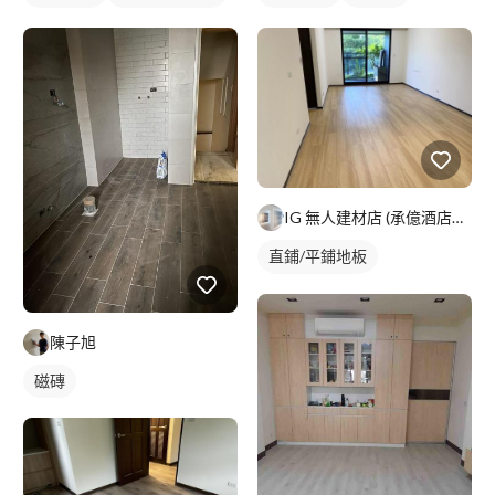
IG 無人建材店 (承億酒店新館裝潢中)
直鋪/平鋪地板
塑膠地板成品
陳子旭
磁磚