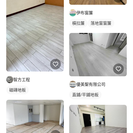
伊布窗簾
橫拉簾
落地窗窗簾
智方工程
優美聖有限公司
磁磚地板
直鋪/平鋪地板
塑膠地板成品