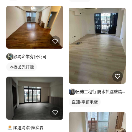
欣瑪企業有限公司
地板拋光打蠟
伍鈞工程行 防水抓漏壁癌找我
直鋪/平鋪地板
塑膠地板成品
順達清潔-陳奕霖