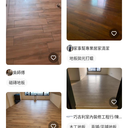
家事幫專業居家清潔
地板拋光打蠟
吳師傅
磁磚地板
巧吉利室內裝修工程行/陳家進
木工地板
直鋪/平鋪地板