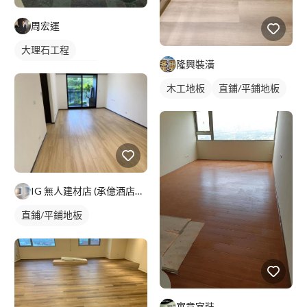
周宏運
大理石工程
隆興裝潢
石材地板拋光打臘
木工地板
直鋪/平鋪地板
石材地板
IG 無人建材店 (承億酒店新館裝潢中)
直鋪/平鋪地板
塑膠地板成品
寓意室裝