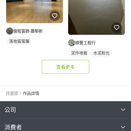
億程窗飾 蕭郁彬
落地窗窗簾
順豐工程行
泥作地板
水泥粉光
查看更多
找靈感
作品詳情
繼續完成
公司
關於我們
消費者
找專家(0)
買服務(0)