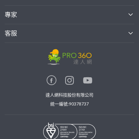
媒體報導
買服務
專家
部落格
如何使用PRO360
加入我們
案件中心
客服
熱門服務
投資人關係
成為專家
所有服務
客服中心
合作提案
如何接案
價格行情
使用條款
聯絡我們
專家指南
專家目錄
信任與保障
推廣服務
在地專家推薦
隱私權政策
卓越專家
達人網科技股份有限公司
關鍵字搜尋
公告
特約專家
統一編號:90378737
專業知識
勞健保專區
問專家
新手攻略