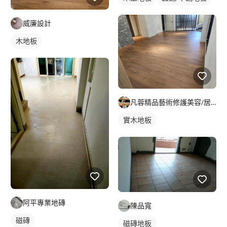
威廉設計
木地板
凡蓉精品藝術修護美容/居家店面裝璜瑕疵舊翻新/傢俱皮件精品美
實木地板
阿平專業地磚
陳品寬
磁磚
磁磚地板