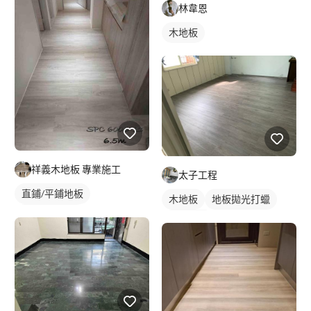
林韋恩
木地板
祥義木地板 專業施工
太子工程
直鋪/平鋪地板
木地板
地板拋光打蠟
塑膠地板成品
實木地板