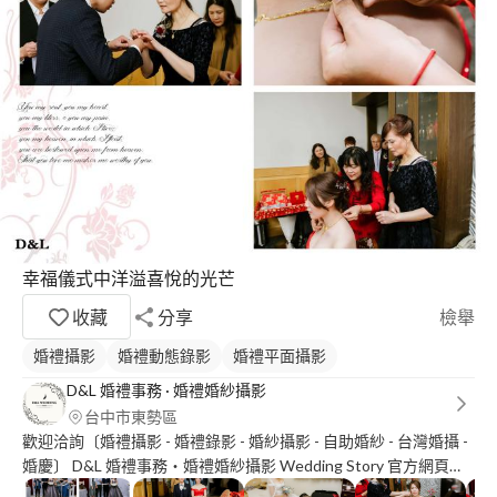
幸福儀式中洋溢喜悅的光芒
收藏
分享
檢舉
婚禮攝影
婚禮動態錄影
婚禮平面攝影
D&L 婚禮事務 · 婚禮婚紗攝影
台中市東勢區
歡迎洽詢〔婚禮攝影 - 婚禮錄影 - 婚紗攝影 - 自助婚紗 - 台灣婚攝 -
婚慶〕 D&L 婚禮事務‧婚禮婚紗攝影 Wedding Story 官方網頁：
https://goo.gl/UxUr5T 粉絲專頁：https://goo.gl/Fuxmau