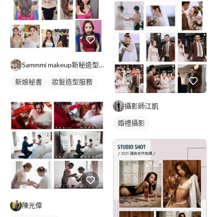
婚禮平面攝影
Sammmi makeup新秘造型師
新娘秘書
妝髮造型服務
新娘髮型
攝影師江凱
婚禮攝影
陳光偉