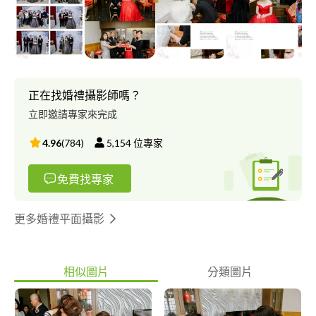
Instagram：https://goo.gl/6HoQKi Youtube：
https://goo.gl/D6uhUk Flickr：https://goo.gl/SJ6bjs 檔期詢問：
https://goo.gl/OCxQyF MOBILE：+***************** Wechat
ID：d********* ******** ID：@********* E-mail：
kc***@***il.com ─────────── D&L 婚禮事務‧婚禮婚紗攝影
全省服務 #婚禮攝影 #婚紗攝影 #婚禮紀錄 #兒童寫真 #全家福 #婚
正在找婚禮攝影師嗎？
禮錄影 #孕婦寫真 #親子寫真 #個人寫真 #新娘秘書 #活動紀錄 #風
立即邀請專家來完成
格婚紗 #自助婚紗 #寶寶寫真 #商業攝影 #東勢婚攝 #豐原婚攝 #新
社婚攝 #后里婚攝 #台中婚攝 #結婚攝影 #迎娶攝影 #訂婚攝影 #文
4.96
(
784
)
5,154
位專家
定攝影 #歸寧攝影 #彰化婚攝 #苗栗婚攝 #婚禮跟拍 #中式婚禮 #西
式禮儀 歡迎預約拍攝 給自己唯美幸福回憶
免費找專家
更多婚禮平面攝影
相似圖片
分類圖片