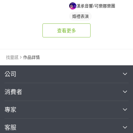
漢承音響/可樂娜樂團
婚禮表演
查看更多
找靈感
作品詳情
繼續完成
公司
關於我們
消費者
找專家(0)
買服務(0)
媒體報導
買服務
專家
部落格
如何使用PRO360
加入我們
案件中心
客服
熱門服務