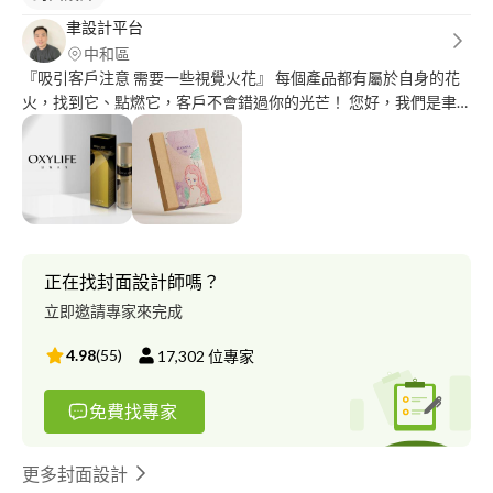
聿設計平台
中和區
『吸引客戶注意 需要一些視覺火花』 每個產品都有屬於自身的花
火，找到它、點燃它，客戶不會錯過你的光芒！ 您好，我們是聿
設計 yuideas。 擅長以視覺傳達產品價值，醒目的品牌、廣告、設
計、包裝絕對可一眼展現與同業差異的形象質感。 也絕對是值得
投入的重點項目。 本工作平台標榜 ?製作快速 ?多款選擇 ?價格實惠
等作風，希望與中小企業長期配合心態接案，只要雙方合意皆可合
作！ ｜服務內容｜ ✦ 平面設計： ✧ 品牌設計 ✧ 包裝設計 ✧ 商品
銷售頁設計 ✧ Banner素材 ✧ 印刷顧問 ✦ 數位設計： ✧ 網站設計
✧ 數位行銷 ✧ 廣告投放 ✦ 社群行銷 ✧ FB粉專小編 ✧ 內容行銷 ✦
正在找封面設計師嗎？
影片製作： ✧ 影片剪輯 ✧ 商業攝影 您的想法需要，我來幫您轉化
立即邀請專家來完成
為設計作品。 各種風格都可駕馭，無論案子大小，願意討論各種
形式的合作！期待與您一會。
4.98
(
55
)
17,302
位專家
免費找專家
更多封面設計