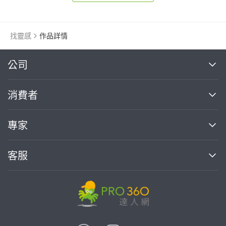
找靈感
作品詳情
繼續完成
公司
關於我們
消費者
找專家(0)
買服務(0)
媒體報導
買服務
專家
部落格
如何使用PRO360
加入我們
案件中心
客服
熱門服務
投資人關係
成為專家
所有服務
客服中心
合作提案
如何接案
價格行情
使用條款
聯絡我們
專家指南
專家目錄
信任與保障