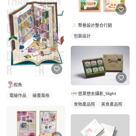
聚巷設計整合行銷
包裝設計
假魚
思萊想去攝影_Slight
電繪作品
繪畫風格
食物產品照
美食產品照
插畫