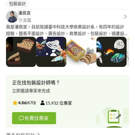
包裝設計
潘佩宣
北區
我是潘佩宣，目前就讀臺中科技大學商業設計系，有四年的設計
經驗，擅長平面設計、廣告設計、商業設計、包裝設計、插畫設
計等，熟悉Adobe Creativetl 操作及具有Rhino 3D建模能力。 美
編工作經歷一年，期間接過幾個接案設計，能獨立完成設計。 我
樂於及善於團隊合作，在小組分工擅長帶領小組組員完成小組 作
業等，在專題製作負責廠商對接、產品實作以及發表人員等。 對
於設計行業有極大的興趣，期待合作出更多 貼近人心的視覺作
品。
正在找包裝設計師嗎？
立即邀請專家來完成
4.86
(
470
)
15,932
位專家
免費找專家