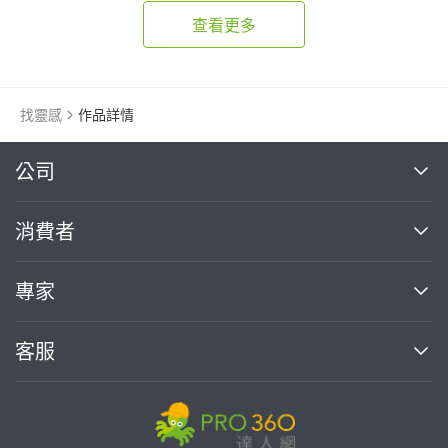
查看更多
找靈感
作品詳情
繼續完成
公司
關於我們
消費者
找專家(0)
買服務(0)
媒體報導
買服務
專家
部落格
如何使用PRO360
加入我們
案件中心
客服
熱門服務
投資人關係
成為專家
所有服務
客服中心
合作提案
如何接案
價格行情
使用條款