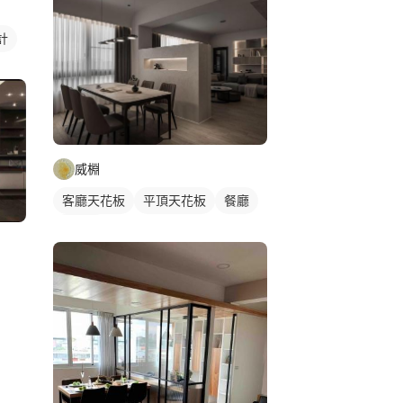
計
威棩
客廳天花板
平頂天花板
餐廳
混搭風