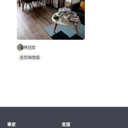
林冠宏
造型隔間牆
專家
客服