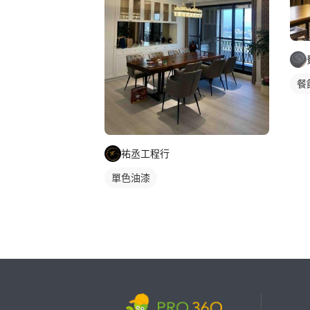
餐
祐丞工程行
單色油漆
繼續完成