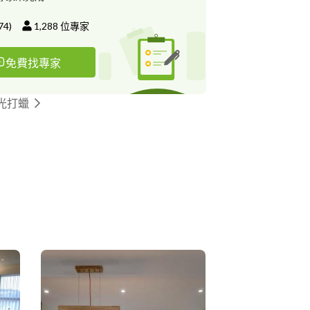
74
)
1,288
位專家
免費找專家
光打蠟