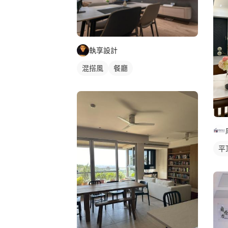
執享設計
混搭風
餐廳
平