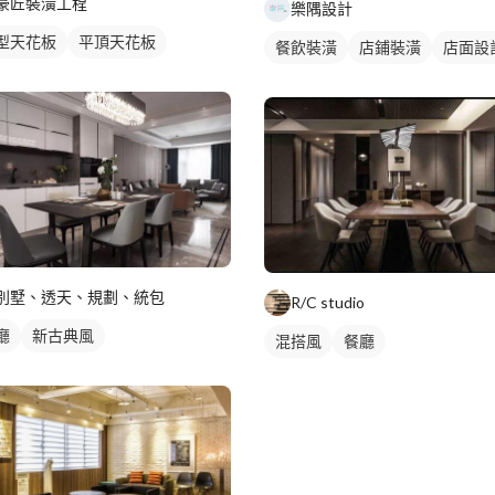
豪匠裝潢工程
樂隅設計
型天花板
平頂天花板
餐飲裝潢
店鋪裝潢
店面設
別墅、透天、規劃、統包
R/C studio
廳
新古典風
混搭風
餐廳