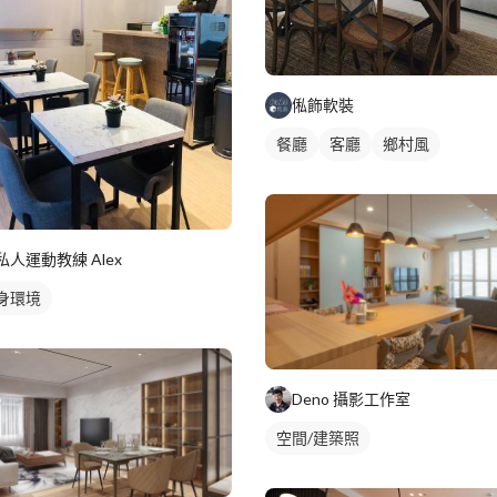
俬飾軟裝
餐廳
客廳
鄉村風
私人運動教練 Alex
身環境
Deno 攝影工作室
空間/建築照