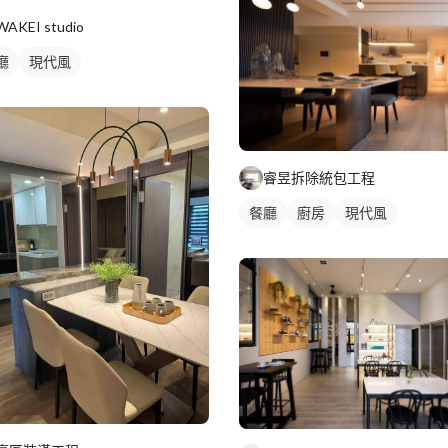
WAKEI studio
廳
現代風
睿昱拆除統包工程
餐廳
廚房
現代風