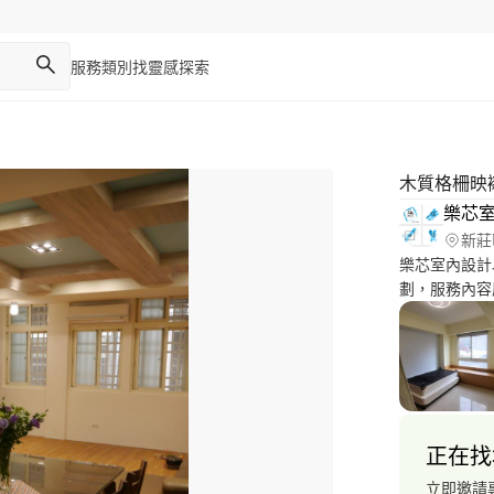
服務類別
找靈感
探索
木質格柵映
樂芯
新莊
樂芯室內設計
劃，服務內容
成，不管大小
術，只有用用
歡迎洽詢。
正在找
立即邀請