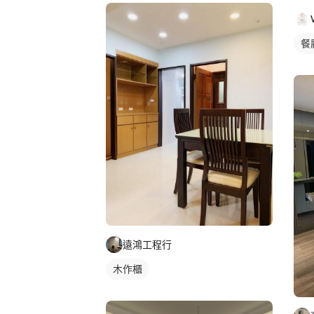
餐
遠鴻工程行
木作櫃