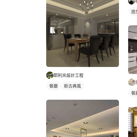
造
耶利米設計工程
餐廳
新古典風
餐