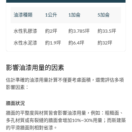
油漆種類
1公升
1加侖
5加侖
水性乳膠漆
約2坪
約3.785坪
約33.5坪
水性水泥漆
約1.9坪
約6.4坪
約32坪
影響油漆用量的因素
估計準確的油漆用量計算不僅要考慮面積，還需評估多項
影響因素：
牆面狀況
牆面的平整度與材質皆會影響油漆用量，例如：粗糙面、
多孔材質或有裂縫的牆面會增加10%~30%用量；而新建築
的平滑牆面則相對省漆。