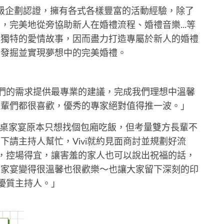
中級企劃認證，擁有各式各樣豐富的活動經驗，除了
，完美地從旁協助新人在婚禮流程、婚禮音樂...等
有獨特的愛情故事，因而盡力打造專屬於新人的婚禮
去發掘並實現夢想中的完美婚禮。
依我們的需求提供最專業的建議，完成我們理想中溫馨
長輩們都很喜歡，優秀的專家絕對值得推一波。」
幫忙。三桌家宴原本只想找個包廂吃飯，但考量雙方長輩不
下請主持人幫忙，Vivi就約見面商討並規劃好流
專業，控場得宜，讓害羞的家人也可以說出祝福的話，
的家宴變得很溫馨也很歡樂～也讓大家留下深刻的印
位優質主持人。」