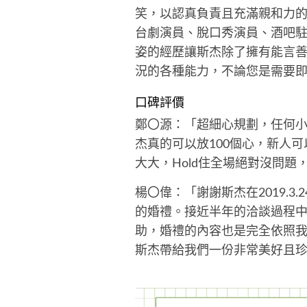
笑，以認真負責且充滿親和力
台劇演員、脫口秀演員、酒吧駐
姿的經歷讓斯杰除了擁有能言
況的各種能力，不論您是需要
口碑評價
鄭〇源：「超細心規劃，任何
杰真的可以放100個心，新人
大大，Hold住全場絕對沒問題
楊〇偉：「謝謝斯杰在2019.
的婚禮。接近半年的洽談過程
助，婚禮的內容也是完全依照
斯杰帶給我們一份非常美好且