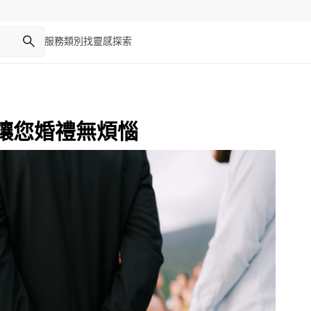
服務類別
找靈感
探索
讓您婚禮無煩惱