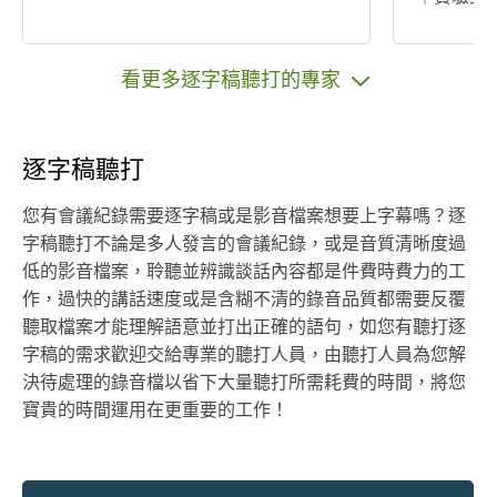
招資簡報 [ 獲獎 ] 第5屆全國大專生網
路文學獎
第3名 20
看更多逐字稿聽打的專家
nt prese
wards [ 主要服務範圍 ] 論文與專題撰
寫｜各類
逐字稿聽打
試驗計畫(
蒐集與整
您有會議紀錄需要逐字稿或是影音檔案想要上字幕嗎？逐
PT簡報
字稿聽打不論是多人發言的會議紀錄，或是音質清晰度過
製化服務｜專業諮詢 
低的影音檔案，聆聽並辨識談話內容都是件費時費力的工
證原創 』
作，過快的講話速度或是含糊不清的錄音品質都需要反覆
』、『 提
聽取檔案才能理解語意並打出正確的語句，如您有聽打逐
截止日前免
字稿的需求歡迎交給專業的聽打人員，由聽打人員為您解
化服務歡迎洽談 』 [
決待處理的錄音檔以省下大量聽打所需耗費的時間，將您
7年服飾
寶貴的時間運用在更重要的工作！
與多平台上
與人力派