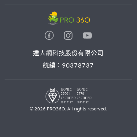
達人網科技股份有限公司
統編：90378737
ISO/IEC
ISO/IEC
27001
27701
CERTIFIED
CERTIFIED
IS 814197
IS 814197
© 2026 PRO36O. All rights reserved.