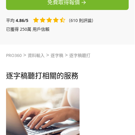
免費取得報價
平均
4.86/5
（610 則評論）
已獲得 250萬 用戶信賴
>
>
>
PRO360
資料輸入
逐字稿
逐字稿聽打
逐字稿聽打相關的服務