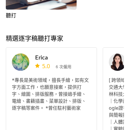
聽打
精選逐字稿聽打專家
Erica
5.0
6 次僱用
*專長是美術領域，擅長手繪，如有文
[ 跨領域的專業背
字方面工作，也願意接案，提供打
交通大學 生物
字、繪圖、排版服務，曾接過手繪、
林科技大學 
電繪、書籍插畫、菜單設計、排版、
｜化學丙
逐字稿等案件。 *曾任駐村藝術家
ogle證書｜專案管
與簡報撰寫
｜人體試驗
｜實驗動