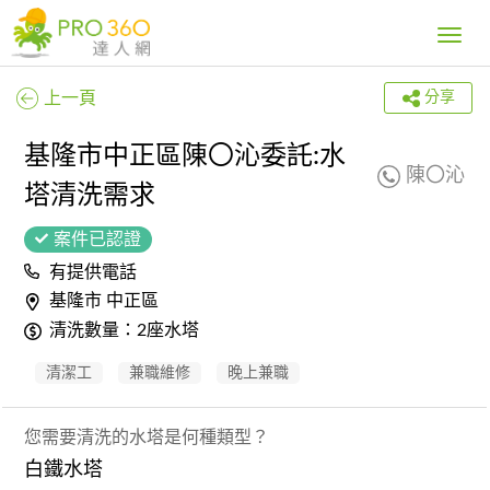
Toggle
navig
上一頁
分享
基隆市中正區陳〇沁委託:水
陳〇沁
塔清洗需求
案件已認證
有提供電話
基隆市 中正區
清洗數量：2座水塔
清潔工
兼職維修
晚上兼職
您需要清洗的水塔是何種類型？
白鐵水塔