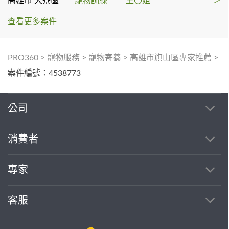
高雄市 大寮區
寵物訓練
王〇姐
＞
查看更多案件
PRO360
>
寵物服務
>
寵物寄養
>
高雄市旗山區專家推薦
>
案件編號：4538773
公司
消費者
專家
客服